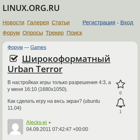
LINUX.ORG.RU
Новости
Галерея
Статьи
Регистрация
-
Вход
Форум
Опросы
Трекер
Поиск
Форум
—
Games
Широкоформатный
Urban Terror
В настройках игры только разрешения 4:3, а
у меня 16:10 (1680х1050).
0
Как сделать игру на весь экран? (ubuntu
11.04)
1
Alecks-ei
★
04.09.2011 07:42:47 +00:00