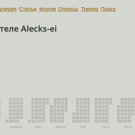
алерея
Статьи
Форум
Опросы
Трекер
Поиск
еле Alecks-ei
февраль
март
апрель
май
июнь
июль