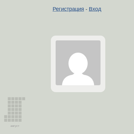
Регистрация
-
Вход
август