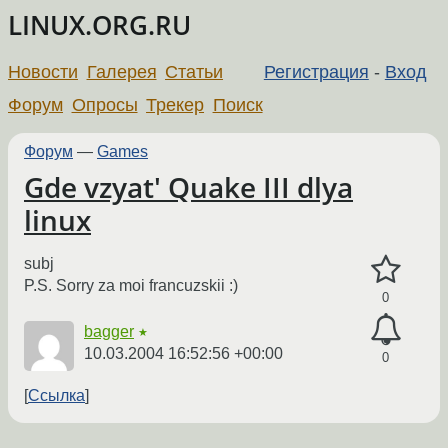
LINUX.ORG.RU
Новости
Галерея
Статьи
Регистрация
-
Вход
Форум
Опросы
Трекер
Поиск
Форум
—
Games
Gde vzyat' Quake III dlya
linux
subj
P.S. Sorry za moi francuzskii :)
0
bagger
★
10.03.2004 16:52:56 +00:00
0
Ссылка