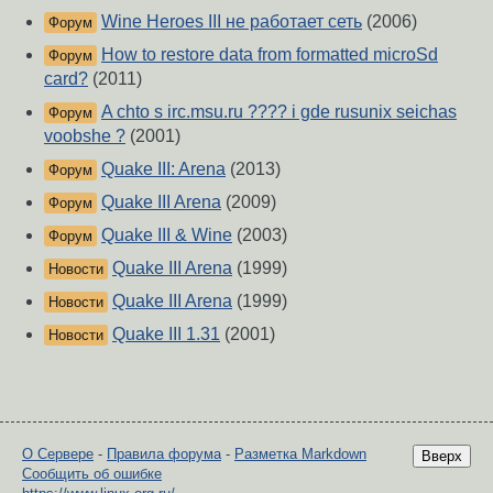
Wine Heroes III не работает сеть
(2006)
Форум
How to restore data from formatted microSd
Форум
card?
(2011)
A chto s irc.msu.ru ???? i gde rusunix seichas
Форум
voobshe ?
(2001)
Quake III: Arena
(2013)
Форум
Quake III Arena
(2009)
Форум
Quake III & Wine
(2003)
Форум
Quake III Arena
(1999)
Новости
Quake III Arena
(1999)
Новости
Quake III 1.31
(2001)
Новости
О Сервере
-
Правила форума
-
Разметка Markdown
Вверх
Сообщить об ошибке