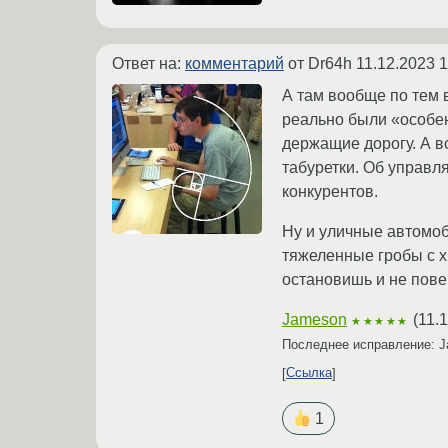
Ответ на:
комментарий
от Dr64h
11.12.2023 1
А там вообще по тем 
реально были «особен
держащие дорогу. А в
табуретки. Об управля
конкурентов.
Ну и уличные автомоб
тяжеленные гробы с хи
остановишь и не пове
Jameson
(
11.
★★★★★
Последнее исправление: 
Ссылка
1