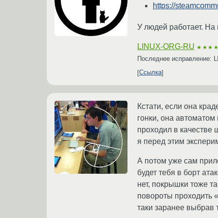
https://steamcom
У людей работает. На
LINUX-ORG-RU
★★★
Последнее исправление:
Ссылка
Кстати, если она кра
гонки, она автоматом 
проходил в качестве 
я перед этим экспери
А потом уже сам прило
будет тебя в борт ат
нет, покрышки тоже та
повороты проходить «г
таки заранее выбрав 