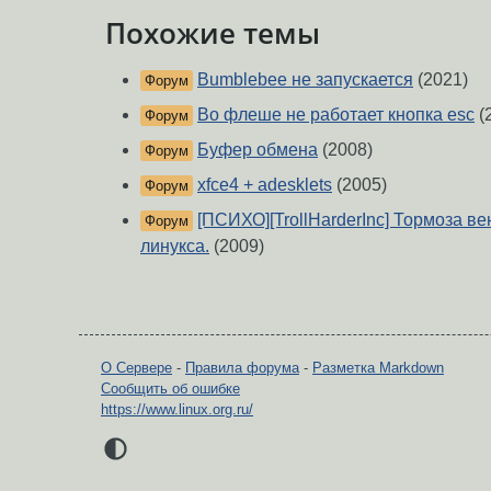
Похожие темы
Bumblebee не запускается
(2021)
Форум
Во флеше не работает кнопка esc
(
Форум
Буфер обмена
(2008)
Форум
xfce4 + adesklets
(2005)
Форум
[ПСИХО][TrollHarderInc] Тормоза ве
Форум
линукса.
(2009)
О Сервере
-
Правила форума
-
Разметка Markdown
Сообщить об ошибке
https://www.linux.org.ru/