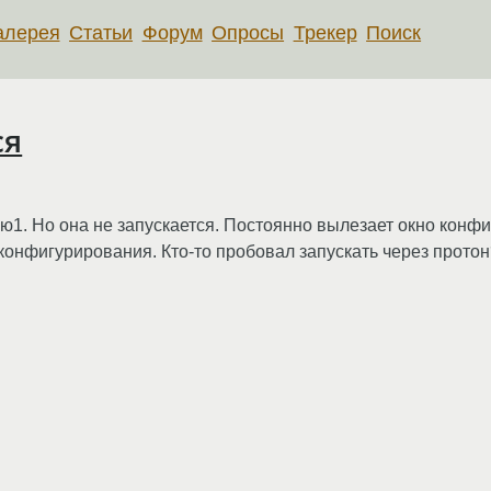
алерея
Статьи
Форум
Опросы
Трекер
Поиск
ся
ию1. Но она не запускается. Постоянно вылезает окно кон
 конфигурирования. Кто-то пробовал запускать через протон