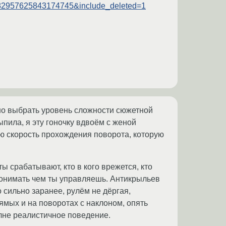
=882957625843174745&include_deleted=1
жно выбрать уровень сложности сюжетной
ыпила, я эту гоночку вдвоём с женой
ю скорость прохождения поворота, которую
ы срабатывают, кто в кого врежется, кто
 понимать чем ты управляешь. Антикрыльев
о сильно заранее, рулём не дёргая,
рямых и на поворотах с наклоном, опять
олне реалистичное поведение.