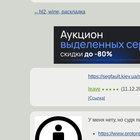
←
hl2, wine, раскладка
https://segfault.kiev.ua
leave
(
11.12.2
★★★★★
Ссылка
У меня нету, но судя п
https://www.proto