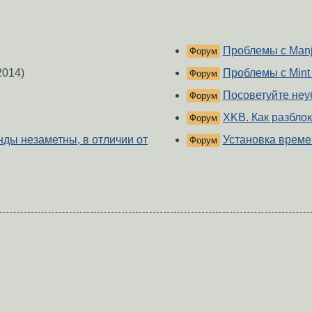
Проблемы с Man
Форум
2014)
Проблемы с Mint
Форум
Посоветуйте неу
Форум
XKB. Как разбло
Форум
нды незаметны, в отличии от
Установка време
Форум