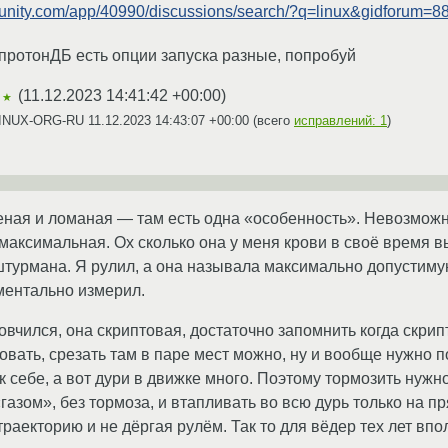
munity.com/app/40990/discussions/search/?q=linux&gidforum
 протонДБ есть опции запуска разные, попробуй
(
11.12.2023 14:41:42 +00:00
)
★★
 LINUX-ORG-RU
11.12.2023 14:43:07 +00:00
(всего
исправлений: 1
)
деная и ломаная — там есть одна «особенность». Невозмо
максимальная. Ох сколько она у меня крови в своё время в
штурмана. Я рулил, а она называла максимально допустиму
ментально измерил.
вчился, она скриптовая, достаточно запомнить когда скрипт
аковать, срезать там в паре мест можно, ну и вообще нужно
к себе, а вот дури в движке много. Поэтому тормозить нужн
азом», без тормоза, и втапливать во всю дурь только на п
траекторию и не дёргая рулём. Так то для вёдер тех лет вп