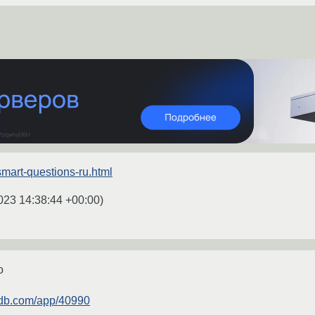
/smart-questions-ru.html
023 14:38:44 +00:00
)
о
ndb.com/app/40990