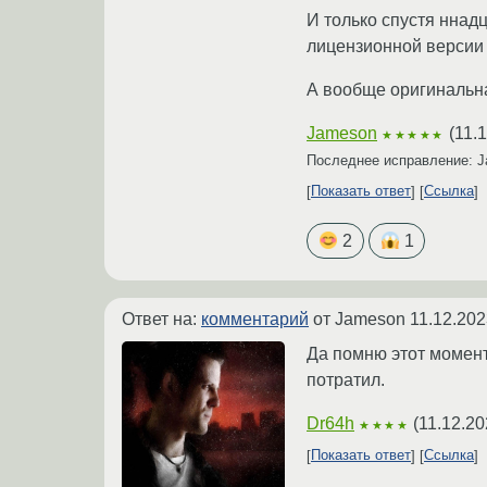
И только спустя ннадц
лицензионной версии 
А вообще оригинальн
Jameson
(
11.
★★★★★
Последнее исправление: 
Показать ответ
Ссылка
2
1
Ответ на:
комментарий
от Jameson
11.12.202
Да помню этот момент
потратил.
Dr64h
(
11.12.20
★★★★
Показать ответ
Ссылка