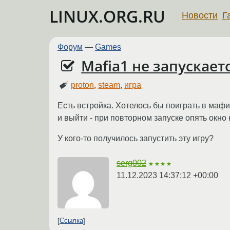
LINUX.ORG.RU
Новости
Г
Форум
—
Games
Mafia1 не запускает
proton
,
steam
,
игра
Есть встройка. Хотелось бы поиграть в маф
и выйти - при повторном запуске опять окно
У кого-то получилось запустить эту игру?
serg002
★★★★
11.12.2023 14:37:12 +00:00
Ссылка