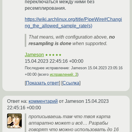
переключаться между ними без
ресемплирования.
https://wiki.archlinux.org/title/PipeWire#Changi
ng_the_allowed_sample_rate(s)
That means, with configuration above,
no
resampling is done
when supported.
Jameson
★★★★★
15.04.2023 22:45:16 +00:00
Последнее исправление: Jameson
15.04.2023 23:05:16
+00:00
(всего
исправлений: 3
)
Показать ответ
Ссылка
Ответ на:
комментарий
от Jameson
15.04.2023
22:45:16 +00:00
прописываешь там что твоя карта
аппаратно может и всё… Разрабы
говорят что можно использовать до 16