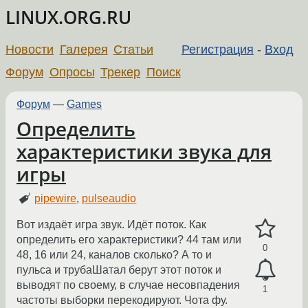
LINUX.ORG.RU
Новости
Галерея
Статьи
Регистрация
-
Вход
Форум
Опросы
Трекер
Поиск
Форум
—
Games
Определить
характеристики звука для
игры
pipewire
,
pulseaudio
Вот издаёт игра звук. Идёт поток. Как
определить его характеристики? 44 там или
0
48, 16 или 24, каналов сколько? А то и
пульса и трубаШатал берут этот поток и
выводят по своему, в случае несовпадения
1
частоты выборки перекодируют. Чота фу.