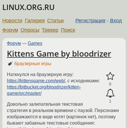
LINUX.ORG.RU
Новости
Галерея
Статьи
Регистрация
-
Вход
Форум
Опросы
Трекер
Поиск
Форум
—
Games
Kittens Game by bloodrizer
браузерные игры
Наткнулся на браузерную игру:
https://kittensgame.com/web/
, с исходниками:
0
https://bitbucket.org/bloodrizer/kitten-
game/src/master/
1
Довольно залипательная текстовая
стратегия в реальном времени с паузой. Персонажи
изображаются в виде котят (картинок нет), поэтому
бывают забавные текстовые сообщения: