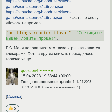
https://bitbucket.org/bloodrizer/kitten-
game/src/master/res/i18n/en.json
https://bitbucket.org/bloodrizer/kitten-
game/src/master/res/i18n/ru.json
— искать по слову
«flavor», например
"buildings.reactor.flavor"
:
"Светящихся 
мышей ловить проще!"
,
P.S. Меня поправляют, что такие игры называются
кликерами. Хотя в других кликать приходилось
гораздо чаще.
question4
★★★★★
15.04.2023 19:33:44 +00:00
Последнее исправление: question4
16.04.2023
00:33:54 +00:00
(всего исправлений: 1)
Ссылка
2