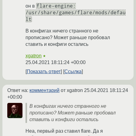
flare-engine:
он в
/usr/share/games/flare/mods/defau
lt
В конфигах ничего странного не
прописано? Может раньше пробовал
ставить и конфиги остались
xgatron
★
25.04.2021 18:11:24 +00:00
Показать ответ
Ссылка
Ответ на:
комментарий
от xgatron
25.04.2021 18:11:24
+00:00
В конфигах ничего странного не
прописано? Может раньше пробовал
ставить и конфиги остались
Неа, первый раз ставил flare. Да я