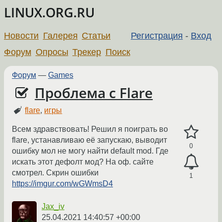
LINUX.ORG.RU
Новости
Галерея
Статьи
Регистрация
-
Вход
Форум
Опросы
Трекер
Поиск
Форум
—
Games
Проблема с Flare
flare
,
игры
Всем здравствовать! Решил я поиграть во
flare, устанавливаю её запускаю, выводит
0
ошибку мол не могу найти default mod. Где
искать этот дефолт мод? На оф. сайте
смотрел. Скрин ошибки
1
https://imgur.com/wGWmsD4
Jax_iv
25.04.2021 14:40:57 +00:00