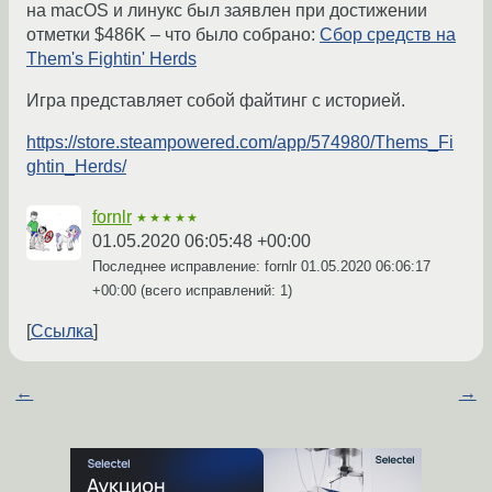
на macOS и линукс был заявлен при достижении
отметки $486K – что было собрано:
Сбор средств на
Them's Fightin' Herds
Игра представляет собой файтинг с историей.
https://store.steampowered.com/app/574980/Thems_Fi
ghtin_Herds/
fornlr
★★★★★
01.05.2020 06:05:48 +00:00
Последнее исправление: fornlr
01.05.2020 06:06:17
+00:00
(всего исправлений: 1)
Ссылка
←
→