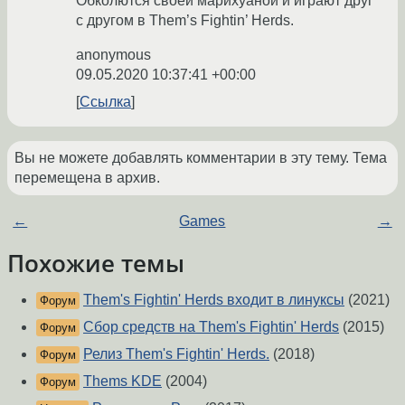
Обколются своей марихуаной и играют друг
с другом в Them’s Fightin’ Herds.
anonymous
09.05.2020 10:37:41 +00:00
Ссылка
Вы не можете добавлять комментарии в эту тему. Тема
перемещена в архив.
←
Games
→
Похожие темы
Them's Fightin' Herds входит в линуксы
(2021)
Форум
Сбор средств на Them's Fightin' Herds
(2015)
Форум
Релиз Them's Fightin' Herds.
(2018)
Форум
Thems KDE
(2004)
Форум