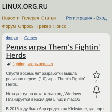
LINUX.ORG.RU
Новости
Галерея
Статьи
Регистрация
-
Вход
Форум
Опросы
Трекер
Поиск
Форум
—
Games
Релиз игры Them's Fightin'
Herds
fighting
,
игорь всплыл
Спустя восемь лет разработки вышла
релизная версия (1.0) игры Them’s Fightin’
0
Herds.
Игра доступна пока только под Windows.
1
Планируется версия для Linux и macOS.
В 2015 году был сбор средств на Kickstarter, где порт