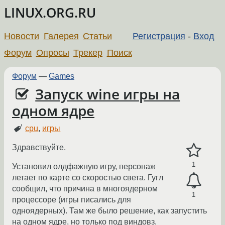
LINUX.ORG.RU
Новости
Галерея
Статьи
Регистрация
-
Вход
Форум
Опросы
Трекер
Поиск
Форум
—
Games
Запуск wine игры на
одном ядре
cpu
,
игры
Здравствуйте.
1
Установил олдфажную игру, персонаж
летает по карте со скоростью света. Гугл
сообщил, что причина в многоядерном
1
процессоре (игры писались для
одноядерных). Там же было решение, как запустить
на одном ядре, но только под виндовз.