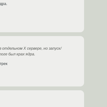
дра.
 отдельном Х сервере, но запуск/
оге был крах ядра.
трек