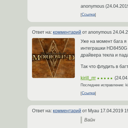
anonymous
(
24.04.201
Ссылка
Ответ на:
комментарий
от anonymous
24.04.
Уже на момент бага я
интеграшки HD8450G 
драйвера текла и пада
Так что флудить в ба
kirill_rrr
(
24.04
★★★★★
Последнее исправление: kir
Ссылка
Ответ на:
комментарий
от Myau
17.04.2019 1
Вайн