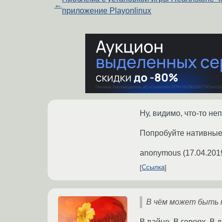
←
приложение Playonlinux
Ну, видимо, что-то не
Попробуйте нативные 
anonymous
(
17.04.201
Ссылка
В чём может быть 
В вайне. В героях. В 