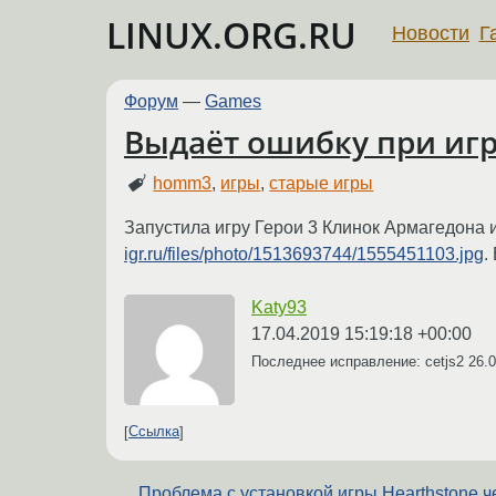
LINUX.ORG.RU
Новости
Г
Форум
—
Games
Выдаёт ошибку при игр
homm3
,
игры
,
старые игры
Запустила игру Герои 3 Клинок Армагедона
igr.ru/files/photo/1513693744/1555451103.jpg
.
Katy93
17.04.2019 15:19:18 +00:00
Последнее исправление: cetjs2
26.0
Ссылка
Проблема с установкой игры Hearthstone ч