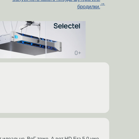
→
бродилки.
т идеально, ВоГ тоже. А вот HD Era 5.0 уже