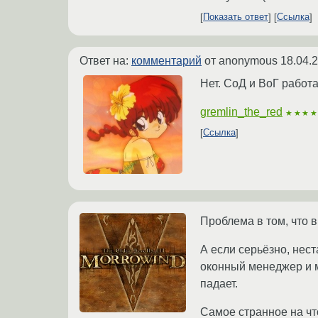
Показать ответ
Ссылка
Ответ на:
комментарий
от anonymous
18.04.
Нет. СоД и ВоГ работ
gremlin_the_red
★★★
Ссылка
Проблема в том, что 
А если серьёзно, нес
оконный менеджер и мо
падает.
Самое странное на что