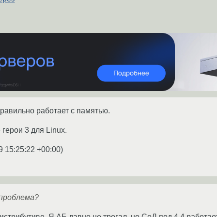
правильно работает с памятью.
герои 3 для Linux.
9 15:25:22 +00:00
)
проблема?
дистрибутиве. Я АБ давно не трогал, но СоД под 4.4 работае