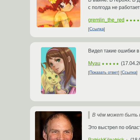
с полгода не работае
gremlin_the_red
★★★
Ссылка
Видел такие ошибки в
Myau
(
17.04.2
★★★★★
Показать ответ
Ссылка
В чём может быть 
Это выстрел по облас
PatrickKilpatrick
(
18.