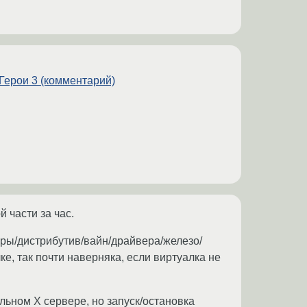
Герои 3 (комментарий)
 части за час.
гры/дистрибутив/вайн/драйвера/железо/
е, так почти наверняка, если виртуалка не
ельном Х сервере, но запуск/остановка