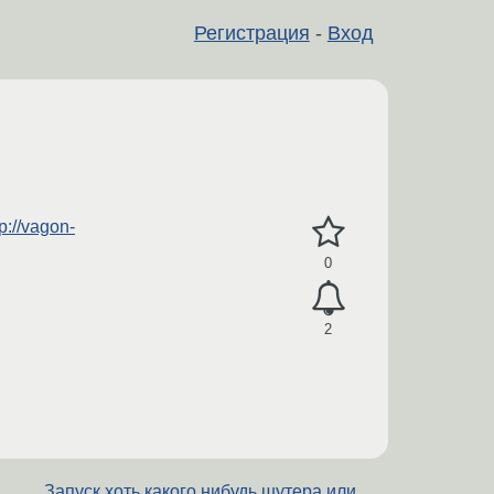
Регистрация
-
Вход
tp://vagon-
0
2
Запуск хоть какого нибудь шутера или