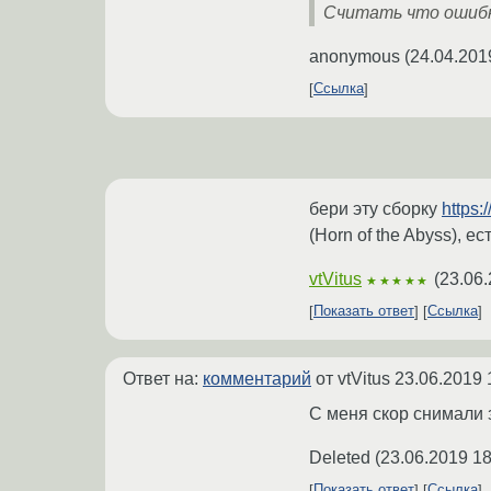
Считать что ошибка
anonymous
(
24.04.201
Ссылка
бери эту сборку
https:
(Horn of the Abyss), е
vtVitus
(
23.06.
★★★★★
Показать ответ
Ссылка
Ответ на:
комментарий
от vtVitus
23.06.2019 
С меня скор снимали 
Deleted
(
23.06.2019 18
Показать ответ
Ссылка