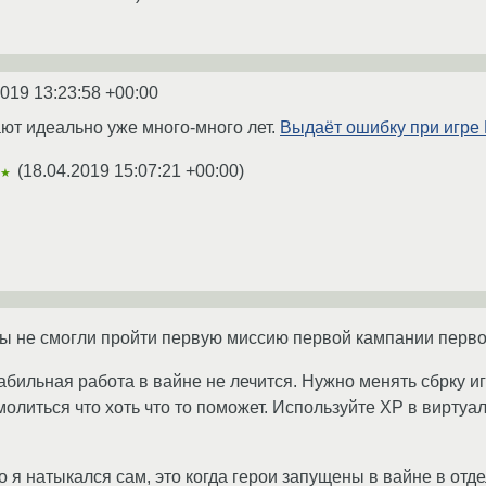
2019 13:23:58 +00:00
ают идеально уже много-много лет.
Выдаёт ошибку при игре 
(
18.04.2019 15:07:21 +00:00
)
★★
вы не смогли пройти первую миссию первой кампании первой
табильная работа в вайне не лечится. Нужно менять сбрку и
литься что хоть что то поможет. Используйте XP в виртуалк
 я натыкался сам, это когда герои запущены в вайне в отд