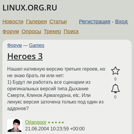
LINUX.ORG.RU
Новости
Галерея
Статьи
Регистрация
-
Вход
Форум
Опросы
Трекер
Поиск
Форум
—
Games
Heroes 3
Нашел нативную версию третьих героев, но
не знаю брать ли или нет:
0
1) Будут ли работать все сценарии из
оригинальных версий типа Дыхание
Смерти, Клинок Армагедона, etc. Или
0
линукс версия заточена только под один из
аддонов?
Orlangoor
★★★★★
21.06.2004 10:23:59 +00:00