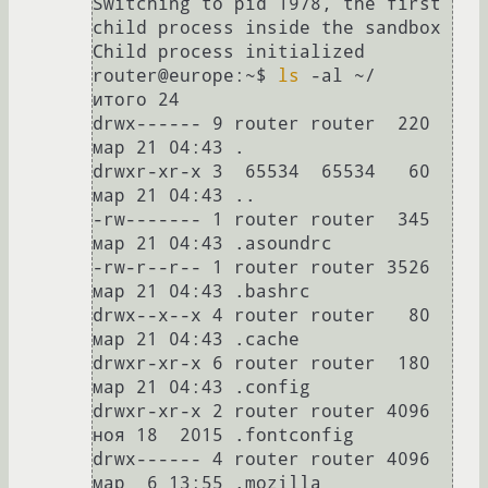
Switching to pid 1978, the first 
child process inside the sandbox

Child process initialized

router@europe:~$ 
ls
 -al ~/

итого 24

drwx------ 9 router router  220 
мар 21 04:43 .

drwxr-xr-x 3  65534  65534   60 
мар 21 04:43 ..

-rw------- 1 router router  345 
мар 21 04:43 .asoundrc

-rw-r--r-- 1 router router 3526 
мар 21 04:43 .bashrc

drwx--x--x 4 router router   80 
мар 21 04:43 .cache

drwxr-xr-x 6 router router  180 
мар 21 04:43 .config

drwxr-xr-x 2 router router 4096 
ноя 18  2015 .fontconfig

drwx------ 4 router router 4096 
мар  6 13:55 .mozilla
