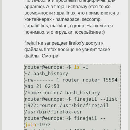
Но ИМХО, эти проблемы специфичны для
apparmor. А в firejail используются те же
возможности ядра linux, что применяются в
контейнерах - namespace, seccomp,
capabilities, macvlan, cgroup. Насколько я
понимаю, это игрушки посерьёзнее :)
firejail не запрещает firefox'у доступ к
файлам. firefox вообще не увидит такие
файлы. Смотри:
router@europe:~$ 
ls
 -l 
~/.bash_history 

-rw------- 1 router router 15594 
мар 21 02:53 
/home/router/.bash_history

router@europe:~$ firejail --list

1972:router:/usr/bin/firejail 
/usr/bin/firefox-esr 

router@europe:~$ firejail --
join
=1972 
