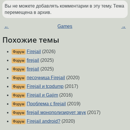
Вы не можете добавлять комментарии в эту тему. Тема
перемещена в архив.
←
Games
→
Похожие темы
Firejail
(2026)
Форум
firejail
(2025)
Форум
firejail
(2025)
Форум
песочница Firejail
(2020)
Форум
Firejail и tcpdump
(2017)
Форум
Firejail и Gajim
(2016)
Форум
Проблема с firejail
(2019)
Форум
firejail монополизирует звук
(2017)
Форум
Firejail android?
(2020)
Форум
Аналог firejail для Android
(2023)