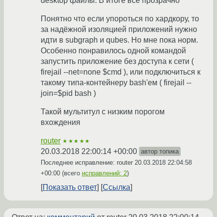
desktop файлы. В итоге всё прозрачно
Понятно что если упороться по хардкору, то
за надёжной изоляцией приложений нужно
идти в subgraph и qubes. Но мне пока норм.
Особенно понравилось одной командой
запустить приложение без доступа к сети (
firejail --net=none $cmd ), или подключиться к
такому типа-контейнеру bash'ем ( firejail --
join=$pid bash )
Такой мультитул с низким порогом
вхождения
router
★★★★★
20.03.2018 22:00:14 +00:00
автор топика
Последнее исправление: router
20.03.2018 22:04:58
+00:00
(всего
исправлений: 2
)
Показать ответ
Ссылка