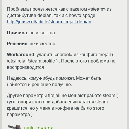
Проблема проявляется как с пакетом «steam» из
дистрибутива debian, так и с howto вроде
http://jorisvr.nl/article/steam-firejail-debian
Причина
: не известна
Решение
: не известно
Workaround
: удалить «noroot» из конфига firejail (
/etc/firejail/steam.profile ) . После этого проблема не
воспроизводится
Надеюсь, кому-нибудь поможет. Может быть
найдётся и решение получше.
Другие параметры firejail не мешают работе steam (
гугл говорит, что при добавлении «trace» steam
крашится, но у меня в конфиге не было этого
параметра )
router
★★★★★