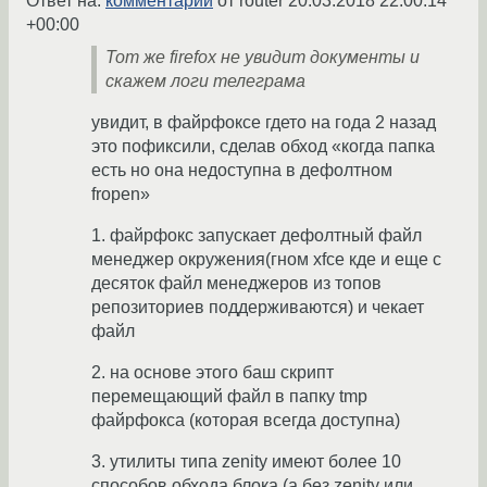
Ответ на:
комментарий
от router
20.03.2018 22:00:14
+00:00
Тот же firefox не увидит документы и
скажем логи телеграма
увидит, в файрфоксе гдето на года 2 назад
это пофиксили, сделав обход «когда папка
есть но она недоступна в дефолтном
fropen»
1. файрфокс запускает дефолтный файл
менеджер окружения(гном xfce кде и еще с
десяток файл менеджеров из топов
репозиториев поддерживаются) и чекает
файл
2. на основе этого баш скрипт
перемещающий файл в папку tmp
файрфокса (которая всегда доступна)
3. утилиты типа zenity имеют более 10
способов обхода блока (а без zenity или