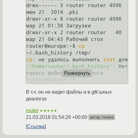
drwx------ 3 router router 4096 
июн 21  2014 .pki

drwxr-xr-x 8 router router 4096 
мар 21 01:38 Загрузки

drwxr-xr-x 2 router router   40 
мар 21 04:43 Рабочий стол

router@europe:~$ 
cp
cp
: не удалось выполнить 
stat
 для 
'/home/router/.bash_history'
: Нет 
такого файла или каталога

Развернуть
router@europe:~$ 
В т.ч. он не видит файлы и в gtk'шных
диалогах
router
★★★★★
21.03.2018 01:54:29 +00:00
автор топика
Ссылка