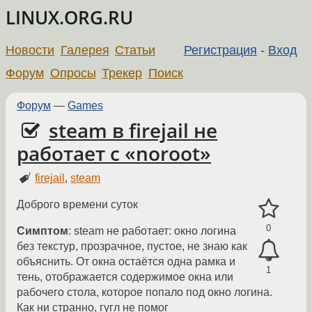
LINUX.ORG.RU
Новости
Галерея
Статьи
Регистрация
-
Вход
Форум
Опросы
Трекер
Поиск
Форум
—
Games
steam в firejail не
работает с «noroot»
firejail
,
steam
Доброго времени суток
0
Симптом
: steam не работает: окно логина
без текстур, прозрачное, пустое, не знаю как
объяснить. От окна остаётся одна рамка и
1
тень, отображается содержимое окна или
рабочего стола, которое попало под окно логина.
Как ни странно, гугл не помог