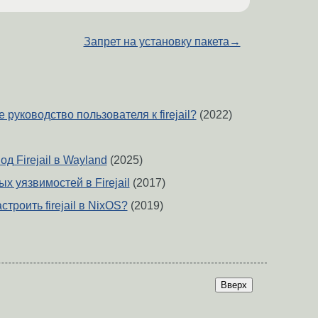
Запрет на установку пакета
→
 руководство пользователя к firejail?
(2022)
од Firejail в Wayland
(2025)
х уязвимостей в Firejail
(2017)
троить firejail в NixOS?
(2019)
Вверх