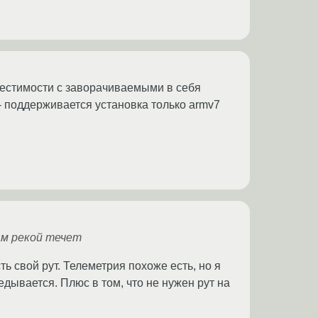
вместимости с заворачиваемыми в себя
- поддерживается установка только armv7
ам рекой течет
сть свой рут. Телеметрия похоже есть, но я
едывается. Плюс в том, что не нужен рут на