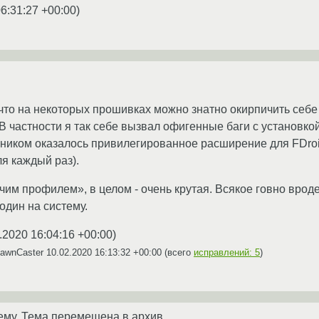
6:31:27 +00:00
)
 что на некоторых прошивках можно знатно окирпичить себе 
 В частности я так себе вызвал офигенные баги с установк
вником оказалось привилегированное расширение для FDroid
ля каждый раз).
очим профилем», в целом - очень крутая. Всякое говно вроде
один на систему.
.2020 16:04:16 +00:00
)
DawnCaster
10.02.2020 16:13:32 +00:00
(всего
исправлений: 5
)
ему. Тема перемещена в архив.