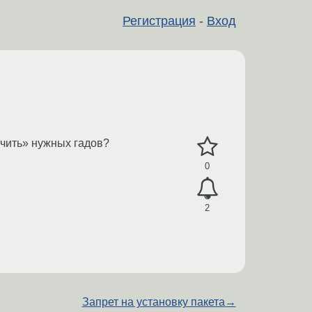
Регистрация
-
Вход
очить» нужных гадов?
0
2
Запрет на установку пакета
→