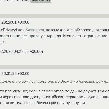
 23:31:19 +00:00
)
автор топика
 23:29:01 +00:00
, xPrivacyLua обязателен, потому что VirtualXposed для со
ает почти все права у андроида. И еще есть ограничение 
ых.
02.2020 04:27:53 +00:00
)
 23:31:19 +00:00
альное, но вижу с magisc они не дружат и телеметрия т
то проблем нет, если в самом vmos, то да - не дружат, там е
 через netguard доступ к китайским серверами, куда он нав
нная виртуалка с рабочим xposed и рут внутри.