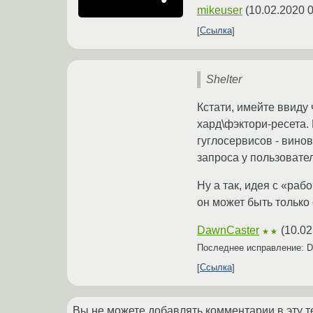
mikeuser
(
10.02.2020 0
Ссылка
Shelter
Кстати, имейте ввиду
хард\фэктори-ресета.
гуглосервисов - вино
запроса у пользовате
Ну а так, идея с «раб
он может быть только 
DawnCaster
(
10.02
★★
Последнее исправление: 
Ссылка
Вы не можете добавлять комментарии в эту т