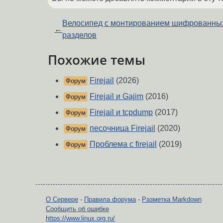
Велосипед с монтированием шифрованны
←
разделов
Похожие темы
Firejail
(2026)
Форум
Firejail и Gajim
(2016)
Форум
Firejail и tcpdump
(2017)
Форум
песочница Firejail
(2020)
Форум
Проблема с firejail
(2019)
Форум
О Сервере
-
Правила форума
-
Разметка Markdown
Сообщить об ошибке
https://www.linux.org.ru/