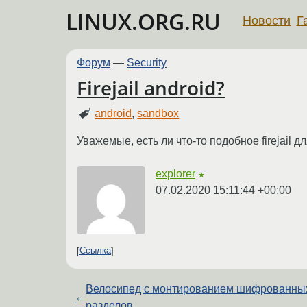
LINUX.ORG.RU
Новости
Г
Форум
—
Security
Firejail android?
android
,
sandbox
Уважемые, есть ли что-то подобное firejai
explorer
★
07.02.2020 15:11:44 +00:00
Ссылка
Велосипед с монтированием шифрованны
←
разделов