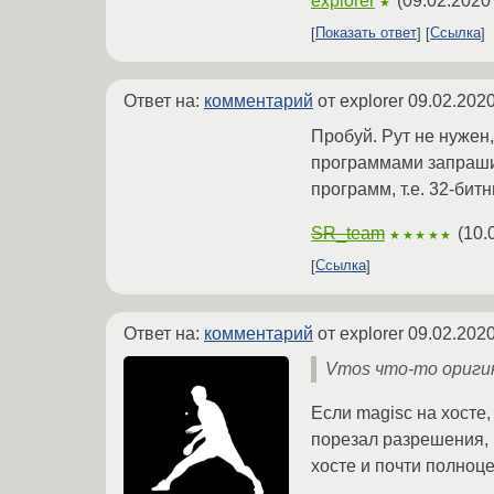
explorer
(
09.02.2020
★
Показать ответ
Ссылка
Ответ на:
комментарий
от explorer
09.02.2020
Пробуй. Рут не нужен
программами запрашив
программ, т.е. 32-битн
SR_team
(
10.
★★★★★
Ссылка
Ответ на:
комментарий
от explorer
09.02.2020
Vmos что-то оригин
Если magisc на хосте, 
порезал разрешения, и
хосте и почти полноце