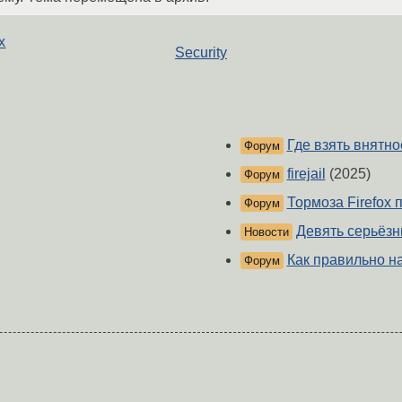
х
Security
Где взять внятное
Форум
firejail
(2025)
Форум
Тормоза Firefox п
Форум
Девять серьёзны
Новости
Как правильно нас
Форум