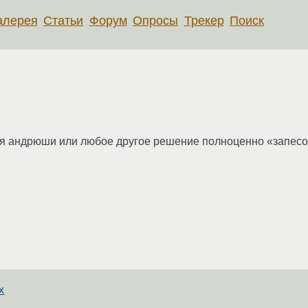
алерея
Статьи
Форум
Опросы
Трекер
Поиск
l для андрюши или любое другое решение полноценно «запес
х