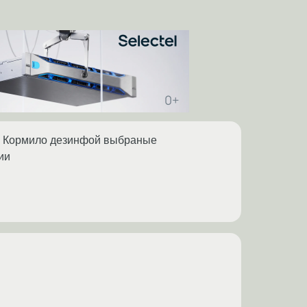
ню. Кормило дезинфой выбраные
ии