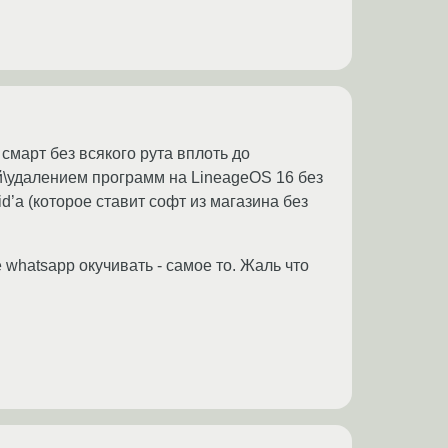
смарт без всякого рута вплоть до
ой\удалением программ на LineageOS 16 без
’а (которое ставит софт из магазина без
 whatsapp окучивать - самое то. Жаль что