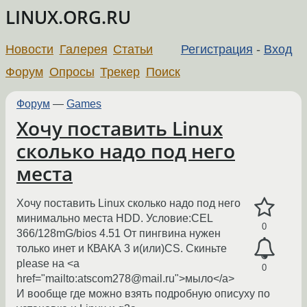
LINUX.ORG.RU
Новости
Галерея
Статьи
Регистрация
-
Вход
Форум
Опросы
Трекер
Поиск
Форум
—
Games
Хочу поставить Linux
сколько надо под него
места
Хочу поставить Linux сколько надо под него
минимально места HDD. Условие:CEL
0
366/128mG/bios 4.51 От пингвина нужен
только инет и КВАКА 3 и(или)CS. Скиньте
please на <a
0
href="mailto:atscom278@mail.ru">мыло</a>
И вообще где можно взять подробную описуху по