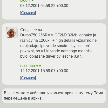
DooH
★
08.12.2001 04:59:22 +00:00
Ссылка
Gonjal ee na
Duron750,256RAM,GF2MX32Mb, odnako ja
raznicy na 1200x.. + high details vizual'no ne
nabljudaju, fps vrode smotrel, byli ochen'
poxozhi, no u Lin vrode nemnogo men'she
bylo, opjat'zhe driver byl esche 0.97.
russman
★★
14.12.2001 15:59:07 +00:00
Ссылка
Вы не можете добавлять комментарии в эту тему. Тема
перемещена в архив.