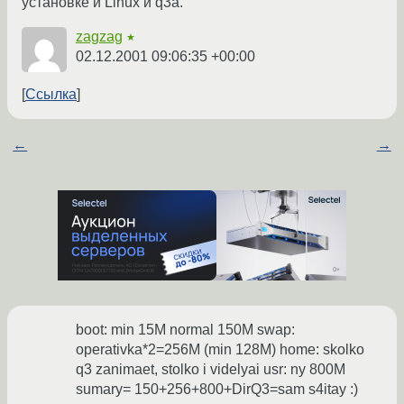
установке и Linux и q3a.
zagzag
★
02.12.2001 09:06:35 +00:00
Ссылка
←
→
boot: min 15M normal 150M swap:
operativka*2=256M (min 128M) home: skolko
q3 zanimaet, stolko i videlyai usr: ny 800M
sumary= 150+256+800+DirQ3=sam s4itay :)