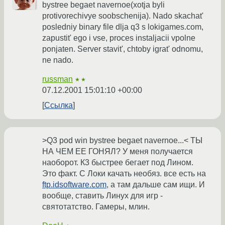
bystree begaet navernoe(xotja byli
protivorechivye soobschenija). Nado skachat'
posledniy binary file dlja q3 s lokigames.com,
zapustit' ego i vse, proces instaljacii vpolne
ponjaten. Server stavit', chtoby igrat' odnomu,
ne nado.
russman
★★
07.12.2001 15:01:10 +00:00
Ссылка
>Q3 pod win bystree begaet navernoe...< ТЫ
НА ЧЕМ ЕЕ ГОНЯЛ? У меня получается
наоборот. К3 быстрее бегает под Лином.
Это факт. С Локи качать необяз. все есть на
ftp.idsoftware.com
, а там дальше сам ищи. И
вообще, ставить Линух для игр -
святотатство. Гамеры, млин.