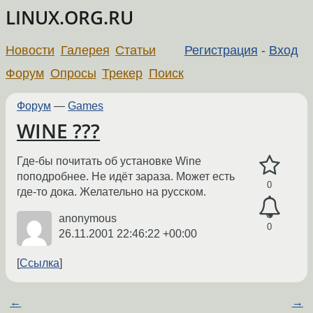
LINUX.ORG.RU
Новости
Галерея
Статьи
Регистрация
-
Вход
Форум
Опросы
Трекер
Поиск
Форум
—
Games
WINE ???
Где-бы почитать об установке Wine
поподробнее. Не идёт зараза. Может есть
0
где-то дока. Желательно на русском.
anonymous
0
26.11.2001 22:46:22 +00:00
Ссылка
←
→