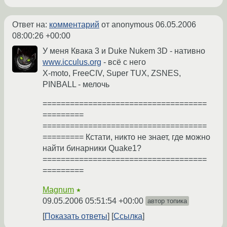
Ответ на:
комментарий
от anonymous
06.05.2006
08:00:26 +00:00
У меня Квака 3 и Duke Nukem 3D - нативно
www.icculus.org
- всё с него
X-moto, FreeCIV, Super TUX, ZSNES,
PINBALL - мелочь
====================================
=========
====================================
========= Кстати, никто не знает, где можно
найти бинарники Quake1?
====================================
=========
Magnum
★
09.05.2006 05:51:54 +00:00
автор топика
Показать ответы
Ссылка