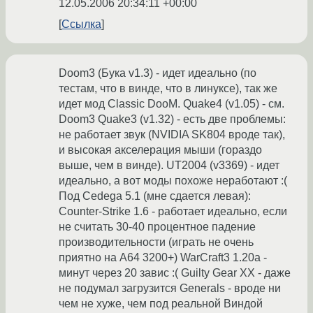
12.05.2006 20:34:11 +00:00
Ссылка
Doom3 (Бука v1.3) - идет идеально (по
тестам, что в винде, что в линуксе), так же
идет мод Classic DooM. Quake4 (v1.05) - см.
Doom3 Quake3 (v1.32) - есть две проблемы:
не работает звук (NVIDIA SK804 вроде так),
и высокая акселерация мыши (гораздо
выше, чем в винде). UT2004 (v3369) - идет
идеально, а вот моды похоже неработают :(
Под Cedega 5.1 (мне сдается левая):
Counter-Strike 1.6 - работает идеально, если
не считать 30-40 процентное падение
производительности (играть не очень
приятно на А64 3200+) WarCraft3 1.20a -
минут через 20 завис :( Guilty Gear XX - даже
не подумал загрузится Generals - вроде ни
чем не хуже, чем под реальной Виндой