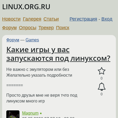
LINUX.ORG.RU
Новости
Галерея
Статьи
Регистрация
-
Вход
Форум
Опросы
Трекер
Поиск
Форум
—
Games
Какие игры у вас
запускаются под линуксом?
Не важно с эмулятором или без
Желательно указать подробности
0
=======
0
Просто друзья мне не веря тчто под
линуксом много игр
Magnum
★