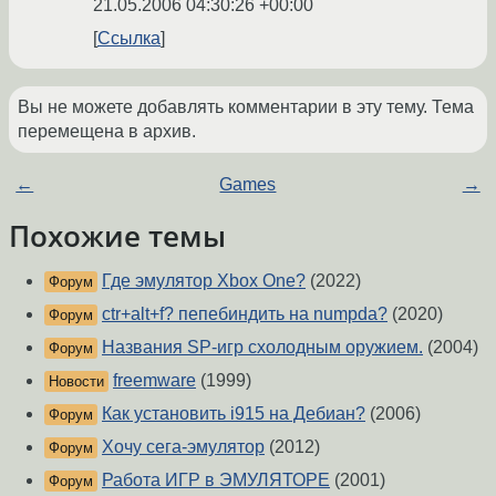
21.05.2006 04:30:26 +00:00
Ссылка
Вы не можете добавлять комментарии в эту тему. Тема
перемещена в архив.
←
Games
→
Похожие темы
Где эмулятор Xbox One?
(2022)
Форум
ctr+alt+f? пепебиндить на numpda?
(2020)
Форум
Названия SP-игр cхолодным оружием.
(2004)
Форум
freemware
(1999)
Новости
Как установить i915 на Дебиан?
(2006)
Форум
Хочу сега-эмулятор
(2012)
Форум
Работа ИГР в ЭМУЛЯТОРЕ
(2001)
Форум