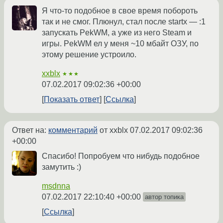
Я что-то подобное в свое время побороть
так и не смог. Плюнул, стал после startx — :1
запускать PekWM, а уже из него Steam и
игры. PekWM ел у меня ~10 мбайт ОЗУ, по
этому решение устроило.
xxblx
★★★
07.02.2017 09:02:36 +00:00
Показать ответ
Ссылка
Ответ на:
комментарий
от xxblx
07.02.2017 09:02:36
+00:00
Спасибо! Попробуем что нибудь подобное
замутить :)
msdnna
07.02.2017 22:10:40 +00:00
автор топика
Ссылка