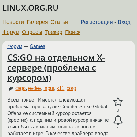
LINUX.ORG.RU
Новости
Галерея
Статьи
Регистрация
-
Вход
Форум
Опросы
Трекер
Поиск
Форум
—
Games
CS:GO на отдельном X-
сервере (проблема с
курсором)
csgo
,
evdev
,
input
,
x11
,
xorg
Всем привет. Имеется следующая
проблема: при запуске Counter-Strike Global
0
Offensive системный курсор остается
(крестик), а под ним игровой курсор никак не
хочет быть активным, мышь словно не
1
работает в игре. В качестве драйвера ввода