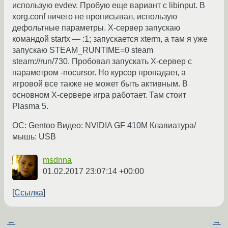
использую evdev. Пробую еще вариант с libinput. В
xorg.conf ничего не прописывал, использую
дефольтные параметры. X-сервер запускаю
командой startx — :1; запускается xterm, а там я уже
запускаю STEAM_RUNTIME=0 steam
steam://run/730. Пробовал запускать X-сервер с
параметром -nocursor. Но курсор пропадает, а
игровой все также не может быть активным. В
основном X-сервере игра работает. Там стоит
Plasma 5.
ОС: Gentoo Видео: NVIDIA GF 410M Клавиатура/
мышь: USB
msdnna
01.02.2017 23:07:14 +00:00
Ссылка
←
→