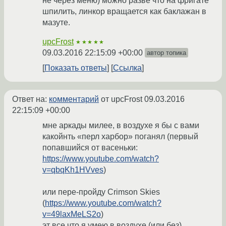
не через меню) можно разве что на фригате
шпилить, линкор вращается как баклажан в
мазуте.
upcFrost
★★★★★
09.03.2016 22:15:09 +00:00
автор топика
Показать ответы
Ссылка
Ответ на:
комментарий
от upcFrost
09.03.2016
22:15:09 +00:00
мне аркады милее, в воздухе я бы с вами
какойнть «перл харбор» поганял (первый
попавшийся от васеньки:
https://www.youtube.com/watch?
v=qbqKh1HVves
)
или пере-пройду Crimson Skies
(
https://www.youtube.com/watch?
v=49laxMeLS2o
)
эт все что я умею в воздухе (или без)