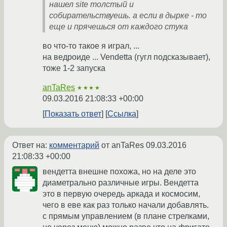
нашел site толстый и
собирательствуешь. а если в дырке - то
еще и прячешься от каждого стука
во что-то такое я играл, ...
на ведроиде ... Vendetta (гугл подсказывает),
тоже 1-2 запуска
anTaRes
★★★★
09.03.2016 21:08:33 +00:00
Показать ответ
Ссылка
Ответ на:
комментарий
от anTaRes
09.03.2016
21:08:33 +00:00
вендетта внешне похожа, но на деле это
диаметрально различные игры. Вендетта
это в первую очередь аркада и космосим,
чего в еве как раз только начали добавлять.
с прямым управлением (в плане стрелками,