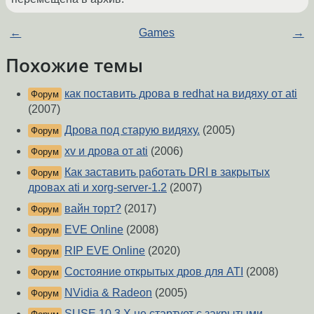
←
Games
→
Похожие темы
как поставить дрова в redhat на видяху от ati
Форум
(2007)
Дрова под старую видяху.
(2005)
Форум
xv и дрова от ati
(2006)
Форум
Как заставить работать DRI в закрытых
Форум
дровах ati и xorg-server-1.2
(2007)
вайн торт?
(2017)
Форум
EVE Online
(2008)
Форум
RIP EVE Online
(2020)
Форум
Состояние открытых дров для ATI
(2008)
Форум
NVidia & Radeon
(2005)
Форум
SUSE 10.3 Х не стартует с закрытыми