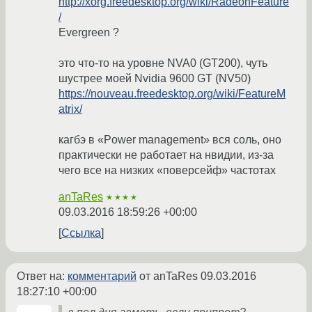
http://xorg.freedesktop.org/wiki/RadeonFeature
/
Evergreen ?
это что-то на уровне NVA0 (GT200), чуть
шустрее моей Nvidia 9600 GT (NV50)
https://nouveau.freedesktop.org/wiki/FeatureM
atrix/
кагбэ в «Power management» вся соль, оно
практически не работает на нвидии, из-за
чего все на низких «поверсейф» частотах
anTaRes
★★★★
09.03.2016 18:59:26 +00:00
Ссылка
Ответ на:
комментарий
от anTaRes
09.03.2016
18:27:10 +00:00