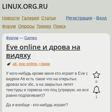
LINUX.ORG.RU
Новости
Галерея
Статьи
Регистрация
-
Вход
Форум
Опросы
Трекер
Поиск
Форум
—
Games
Eve online и дрова на
видяху
ati
,
eve online
,
глюки
У кого-нибудь кроме меня кто играет в Eve с
видяхи Ati есть такое что на открытых
0
дровах все збс, а на закрытых летят
текстуры и тормоза что ппц (утрирую, но все
равно подлагивает)?
1
Да и вообще - кто-нибудь играет?