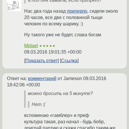
а пол дня гамать, если припрет?
Нас два года назад
приперло
, сидели около
20 часов, все две c половиной тыщи
человек по всему шарику. :)
Ну такого уже не будет, слава богам
Midael
★★★★★
09.03.2016 19:01:35 +00:00
Показать ответ
Ссылка
Ответ на:
комментарий
от Jameson
09.03.2016
18:42:06 +00:00
можно бросить на 5 минуте?
Нет :(
вспоминаю «гамблер» и преф
культура такая, раз начал - будь бобр,
доиграй партию и скажи спасибо таким-же