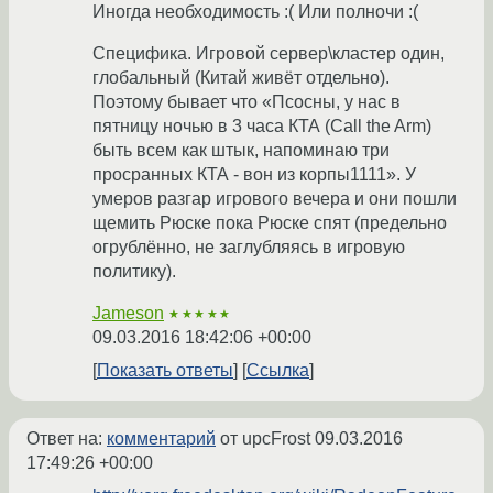
Иногда необходимость :( Или полночи :(
Специфика. Игровой сервер\кластер один,
глобальный (Китай живёт отдельно).
Поэтому бывает что «Псосны, у нас в
пятницу ночью в 3 часа КТА (Call the Arm)
быть всем как штык, напоминаю три
просранных КТА - вон из корпы1111». У
умеров разгар игрового вечера и они пошли
щемить Рюске пока Рюске спят (предельно
огрублённо, не заглубляясь в игровую
политику).
Jameson
★★★★★
09.03.2016 18:42:06 +00:00
Показать ответы
Ссылка
Ответ на:
комментарий
от upcFrost
09.03.2016
17:49:26 +00:00