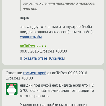
закрытых летят текстуры и тормоза
что ппц
верю
з.ы. а вдруг открытые ати шустрее блоба
нвидии в одном из классов(сегментов/хз),
сравнить бы
anTaRes
★★★★
09.03.2016 17:43:41 +00:00
Показать ответ
Ссылка
Ответ на:
комментарий
от anTaRes
09.03.2016
17:43:41 +00:00
нвидии под рукой нет. Видяха если что HD
5700, если найти эквивалент от нвидии то
можно сравнить.
У меня все настройки смотрят в зенит