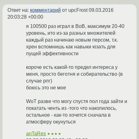
Ответ на:
комментарий
от upcFrost
09.03.2016
20:03:28 +00:00
я 100500 раз играл в ВоВ, максимум 20-40
уровень, ито из-за разных множителей
каждый раз начинаю новым персом, т.к.
хрен вспомнишь как навыки юзать для
пущей эффективности
короче есть какой-то предел интереса у
меня, просто беготня и собирательство (в
случае рпг)
боюсь это не мое
WoT разве что могу спустя пол года зайти и
покатать ченть из -того что накопилось,
остальное - как-то хочется сначала в
атмосферу окунуться
anTaRes
★★★★