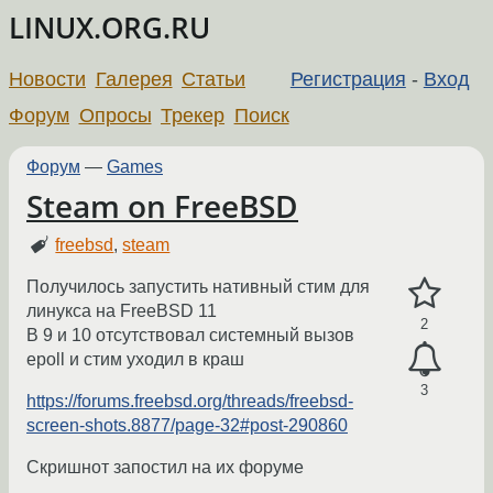
LINUX.ORG.RU
Новости
Галерея
Статьи
Регистрация
-
Вход
Форум
Опросы
Трекер
Поиск
Форум
—
Games
Steam on FreeBSD
freebsd
,
steam
Получилось запустить нативный стим для
линукса на FreeBSD 11
2
В 9 и 10 отсутствовал системный вызов
epoll и стим уходил в краш
3
https://forums.freebsd.org/threads/freebsd-
screen-shots.8877/page-32#post-290860
Скришнот запостил на их форуме