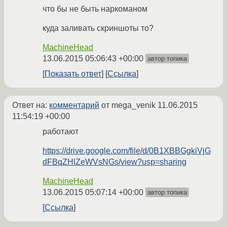
что бы не быть наркоманом
куда заливать скриншоты то?
MachineHead
13.06.2015 05:06:43 +00:00
автор топика
Показать ответ
Ссылка
Ответ на:
комментарий
от mega_venik
11.06.2015
11:54:19 +00:00
работают
https://drive.google.com/file/d/0B1XBBGgkiVjG
dFBqZHlZeWVsNGs/view?usp=sharing
MachineHead
13.06.2015 05:07:14 +00:00
автор топика
Ссылка