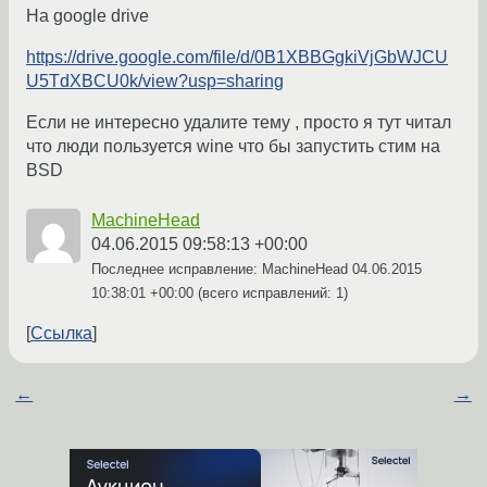
На google drive
https://drive.google.com/file/d/0B1XBBGgkiVjGbWJCU
U5TdXBCU0k/view?usp=sharing
Если не интересно удалите тему , просто я тут читал
что люди пользуется wine что бы запустить стим на
BSD
MachineHead
04.06.2015 09:58:13 +00:00
Последнее исправление: MachineHead
04.06.2015
10:38:01 +00:00
(всего исправлений: 1)
Ссылка
←
→