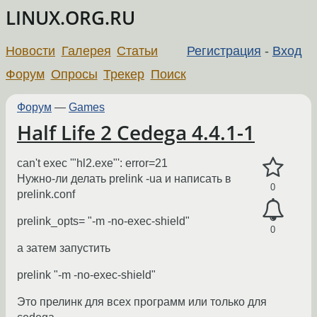
LINUX.ORG.RU
Новости
Галерея
Статьи
Регистрация
-
Вход
Форум
Опросы
Трекер
Поиск
Форум
—
Games
Half Life 2 Cedega 4.4.1-1
can't exec '"hl2.exe"': error=21
Нужно-ли делать prelink -ua и написать в
0
prelink.conf
prelink_opts= "-m -no-exec-shield"
0
а затем запустить
prelink "-m -no-exec-shield"
Это прелинк для всех программ или только для