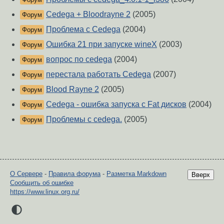
Cedega + Bloodrayne 2
(2005)
Форум
Проблема с Cedega
(2004)
Форум
Ошибка 21 при запуске wineX
(2003)
Форум
вопрос по cedega
(2004)
Форум
перестала работать Cedega
(2007)
Форум
Blood Rayne 2
(2005)
Форум
Cedega - ошибка запуска с Fat дисков
(2004)
Форум
Проблемы с cedega.
(2005)
Форум
О Сервере
-
Правила форума
-
Разметка Markdown
Вверх
Сообщить об ошибке
https://www.linux.org.ru/