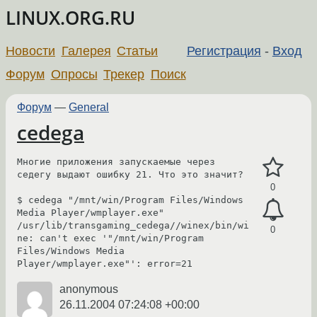
LINUX.ORG.RU
Новости
Галерея
Статьи
Регистрация
-
Вход
Форум
Опросы
Трекер
Поиск
Форум
—
General
cedega
Многие приложения запускаемые через 
седегу выдают ошибку 21. Что это значит?

0
$ cedega "/mnt/win/Program Files/Windows 
Media Player/wmplayer.exe"

/usr/lib/transgaming_cedega//winex/bin/wi
0
ne: can't exec '"/mnt/win/Program 
Files/Windows Media 
anonymous
26.11.2004 07:24:08 +00:00