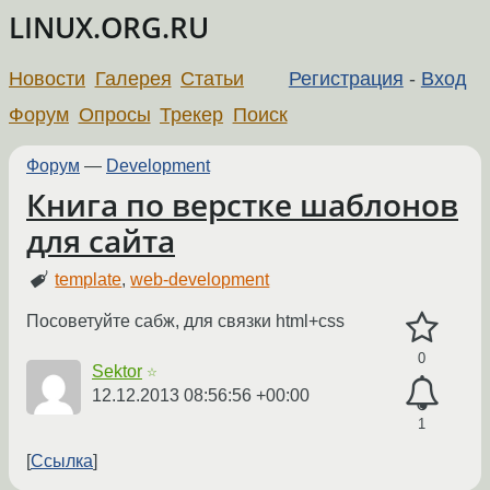
LINUX.ORG.RU
Новости
Галерея
Статьи
Регистрация
-
Вход
Форум
Опросы
Трекер
Поиск
Форум
—
Development
Книга по верстке шаблонов
для сайта
template
,
web-development
Посоветуйте сабж, для связки html+css
0
Sektor
☆
12.12.2013 08:56:56 +00:00
1
Ссылка