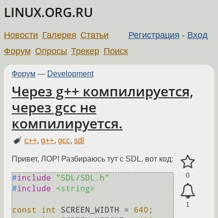
LINUX.ORG.RU
Новости
Галерея
Статьи
Регистрация
-
Вход
Форум
Опросы
Трекер
Поиск
Форум
—
Development
Через g++ компилируется,
через gcc не
компилируется.
c++
,
g++
,
gcc
,
sdl
Привет, ЛОР! Разбираюсь тут с SDL, вот код:
0
#
include
"SDL/SDL.h"
#
include
<string>
1
const
int
 SCREEN_WIDTH = 
640