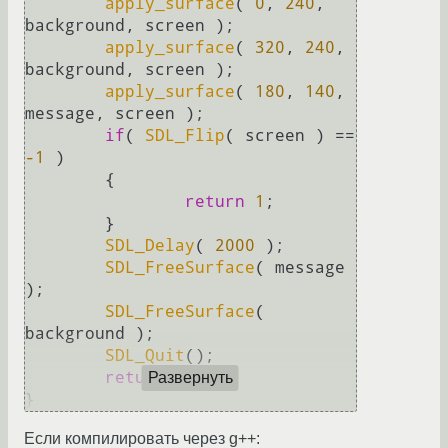
apply_surface
( 
0
, 
240
, 
background, screen );

apply_surface
( 
320
, 
240
, 
background, screen );

apply_surface
( 
180
, 
140
, 
message, screen );

if
( 
SDL_Flip
( screen ) == 
-1
 )

	{

return
1
;

	}

SDL_Delay
( 
2000
 );

SDL_FreeSurface
( message 
);

SDL_FreeSurface
( 
background );

SDL_Quit
();

return
0
;

Развернуть
Если компилировать через g++: