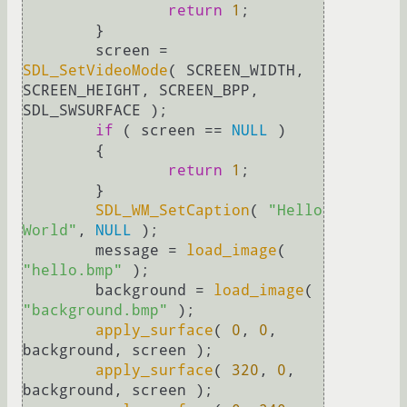
return
1
;

	}

	screen = 
SDL_SetVideoMode
( SCREEN_WIDTH, 
SCREEN_HEIGHT, SCREEN_BPP, 
SDL_SWSURFACE );

if
 ( screen == 
NULL
 ) 

	{

return
1
;

	}

SDL_WM_SetCaption
( 
"Hello 
World"
, 
NULL
 );

	message = 
load_image
( 
"hello.bmp"
 );

	background = 
load_image
( 
"background.bmp"
 );

apply_surface
( 
0
, 
0
, 
background, screen );

apply_surface
( 
320
, 
0
, 
background, screen );
