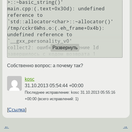
>::~basic_string()'

main.cpp:(.text+0x30d): undefined 
reference to 
`std::allocator<char>::~allocator()'

/tmp/cckr6Whs.o:(.eh_frame+0x4b): 
undefined reference to 
`__gxx_personality_v0'

collect2: ошибка: выполнение ld 
Развернуть
Собственно вопрос: а почему так?
kosc
31.10.2013 05:54:44 +00:00
Последнее исправление: kosc
31.10.2013 05:55:16
+00:00
(всего исправлений: 1)
Ссылка
←
→