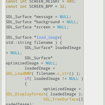
const
int
 SCREEN_HEIGHT = 
480
const
int
 SCREEN_BPP = 
32
;

SDL_Surface *message = 
NULL
;

SDL_Surface *background = 
NULL
;

SDL_Surface *screen = 
NULL
;

SDL_Surface *
load_image
( 
std::string filename )
{

	SDL_Surface* loadedImage 
= 
NULL
;

	SDL_Surface* 
optimizedImage = 
NULL
;

	loadedImage = 
SDL_LoadBMP
( filename.
c_str
() );

if
( loadedImage != 
NULL
 ) 

	{

		optimizedImage = 
SDL_DisplayFormat
( loadedImage );

SDL_FreeSurface
(l
oadedImage);
