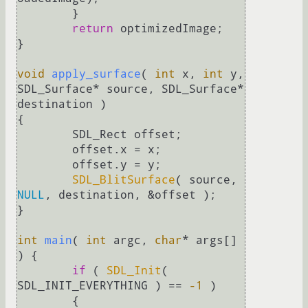
	}

return
 optimizedImage;

}

void
apply_surface
( 
int
 x, 
int
 y, 
SDL_Surface* source, SDL_Surface* 
destination )
{

	SDL_Rect offset;

	offset.x = x;

	offset.y = y;

SDL_BlitSurface
( source, 
NULL
, destination, &offset );

}

int
main
( 
int
 argc, 
char
* args[] 
)
{ 

if
 ( 
SDL_Init
( 
SDL_INIT_EVERYTHING ) == 
-1
 )

	{
