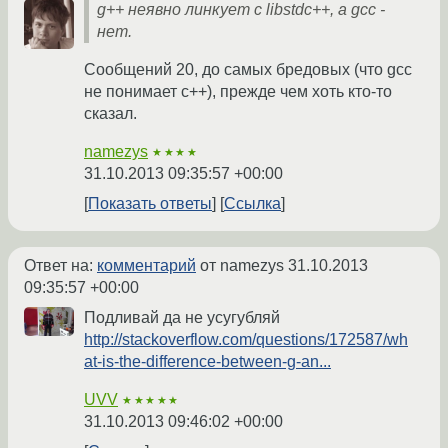
g++ неявно линкует с libstdc++, а gcc -
нет.
Сообщений 20, до самых бредовых (что gcc
не понимает c++), прежде чем хоть кто-то
сказал.
namezys
★★★★
31.10.2013 09:35:57 +00:00
Показать ответы
Ссылка
Ответ на:
комментарий
от namezys
31.10.2013
09:35:57 +00:00
Подливай да не усугубляй
http://stackoverflow.com/questions/172587/wh
at-is-the-difference-between-g-an...
UVV
★★★★★
31.10.2013 09:46:02 +00:00