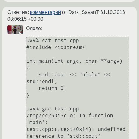
Ответ на:
комментарий
от Dark_SavanT
31.10.2013
08:06:15 +00:00
Ололо:
uvv% cat test.cpp

#include <iostream>

int main(int argc, char **argv)

{

    std::cout << "ololo" << 
std::endl;

    return 0;

}

uvv% gcc test.cpp

/tmp/cc25DiSc.o: In function 
`main':

test.cpp:(.text+0x14): undefined 
reference to `std::cout'
