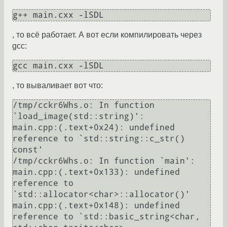
, то всё работает. А вот если компилировать через
gcc:
, то вываливает вот что:
/tmp/cckr6Whs.o: In function 
`load_image(std::string)':

main.cpp:(.text+0x24): undefined 
reference to `std::string::c_str() 
const'

/tmp/cckr6Whs.o: In function `main':

main.cpp:(.text+0x133): undefined 
reference to 
`std::allocator<char>::allocator()'

main.cpp:(.text+0x148): undefined 
reference to `std::basic_string<char, 