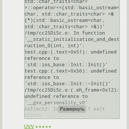
std::char_traits<char> 
>::operator<<(std::basic_ostream<
char, std::char_traits<char> >& 
(*)(std::basic_ostream<char, 
std::char_traits<char> >&))'

/tmp/cc25DiSc.o: In function 
`__static_initialization_and_dest
ruction_0(int, int)':

test.cpp:(.text+0x51): undefined 
reference to 
`std::ios_base::Init::Init()'

test.cpp:(.text+0x56): undefined 
reference to 
`std::ios_base::Init::~Init()'

/tmp/cc25DiSc.o:(.eh_frame+0x12): 
undefined reference to 
`__gxx_personality_v0'

collect2: ld returned 1 exit 
Развернуть
UVV
★★★★★