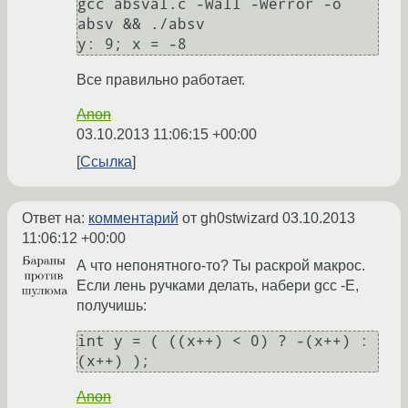
gcc absval.c -Wall -Werror -o 
absv && ./absv 

Все правильно работает.
Anon
03.10.2013 11:06:15 +00:00
Ссылка
Ответ на:
комментарий
от gh0stwizard
03.10.2013
11:06:12 +00:00
А что непонятного-то? Ты раскрой макрос.
Если лень ручками делать, набери gcc -E,
получишь:
int y = ( ((x++) < 0) ? -(x++) : 
Anon