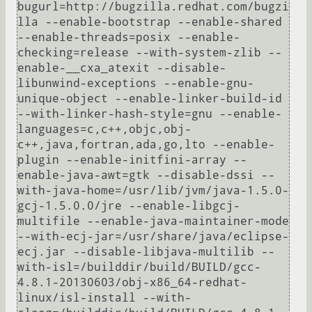
bugurl=http://bugzilla.redhat.com/bugzi
lla --enable-bootstrap --enable-shared 
--enable-threads=posix --enable-
checking=release --with-system-zlib --
enable-__cxa_atexit --disable-
libunwind-exceptions --enable-gnu-
unique-object --enable-linker-build-id 
--with-linker-hash-style=gnu --enable-
languages=c,c++,objc,obj-
c++,java,fortran,ada,go,lto --enable-
plugin --enable-initfini-array --
enable-java-awt=gtk --disable-dssi --
with-java-home=/usr/lib/jvm/java-1.5.0-
gcj-1.5.0.0/jre --enable-libgcj-
multifile --enable-java-maintainer-mode 
--with-ecj-jar=/usr/share/java/eclipse-
ecj.jar --disable-libjava-multilib --
with-isl=/builddir/build/BUILD/gcc-
4.8.1-20130603/obj-x86_64-redhat-
linux/isl-install --with-