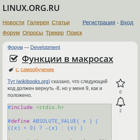
LINUX.ORG.RU
Новости
Галерея
Статьи
Регистрация
-
Вход
Форум
Опросы
Трекер
Поиск
Форум
—
Development
Функции в макросах
c
,
самообучение
Тут (wikibooks.org)
сказано, что следующий
код должен вернуть -8, но у меня 9, как и
0
положено.
#
include
<stdio.h>
2
#
define
 ABSOLUTE_VALUE( x ) ( 
((x) < 0) ? -(x) : (x) )