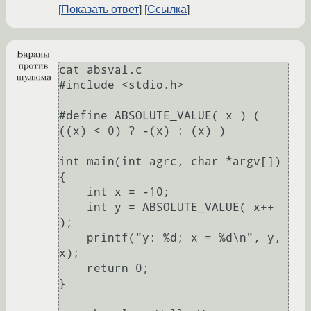
Показать ответ
Ссылка
cat absval.c 

#include <stdio.h>

#define ABSOLUTE_VALUE( x ) ( 
((x) < 0) ? -(x) : (x) )

int main(int agrc, char *argv[])

{

    int x = -10;

    int y = ABSOLUTE_VALUE( x++ 
);

    printf("y: %d; x = %d\n", y, 
x);

    return 0;

}
