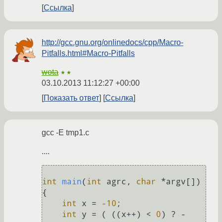
Ссылка
http://gcc.gnu.org/onlinedocs/cpp/Macro-
Pitfalls.html#Macro-Pitfalls
wota
★★
03.10.2013 11:12:27 +00:00
Показать ответ
Ссылка
gcc -E tmp1.c
....
int
main
(
int
 agrc, 
char
 *argv[])
{

int
 x = 
-10
;

int
 y = ( ((x++) < 
0
) ? -