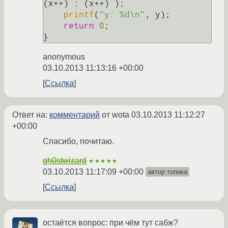
(x++) : (x++) );

printf
(
"y: %d\n"
, y);

return
0
;

anonymous
03.10.2013 11:13:16 +00:00
Ссылка
Ответ на:
комментарий
от wota
03.10.2013 11:12:27
+00:00
Спасибо, почитаю.
gh0stwizard
★★★★★
03.10.2013 11:17:09 +00:00
автор топика
Ссылка
остаётся вопрос: при чём тут сабж?