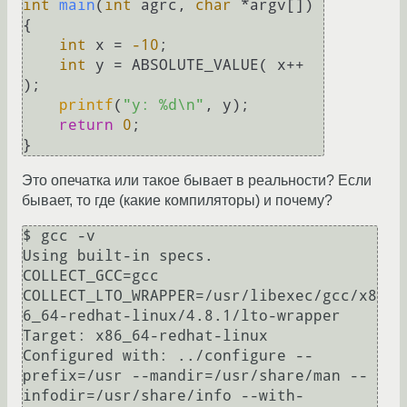
int
main
(
int
 agrc, 
char
 *argv[])
{

int
 x = 
-10
;

int
 y = ABSOLUTE_VALUE( x++ 
);

printf
(
"y: %d\n"
, y);

return
0
;

Это опечатка или такое бывает в реальности? Если
бывает, то где (какие компиляторы) и почему?
$ gcc -v

Using built-in specs.

COLLECT_GCC=gcc

COLLECT_LTO_WRAPPER=/usr/libexec/gcc/x8
6_64-redhat-linux/4.8.1/lto-wrapper

Target: x86_64-redhat-linux

Configured with: ../configure --
prefix=/usr --mandir=/usr/share/man --
infodir=/usr/share/info --with-