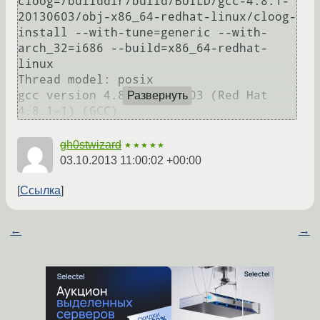
cloog=/builddir/build/BUILD/gcc-4.8.1-
20130603/obj-x86_64-redhat-linux/cloog-
install --with-tune=generic --with-
arch_32=i686 --build=x86_64-redhat-
linux

Thread model: posix

gcc version 4.8.1 20130603 (Red Hat 
Развернуть
gh0stwizard
★★★★★
03.10.2013 11:00:02 +00:00
Ссылка
←
→