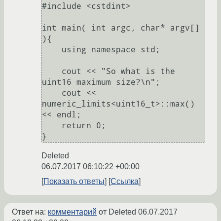
#include <cstdint>

int main( int argc, char* argv[] 
){

    using namespace std;

    cout << "So what is the 
uint16 maximum size?\n";

    cout << 
numeric_limits<uint16_t>::max() 
<< endl;

    return 0;

Deleted
06.07.2017 06:10:22 +00:00
Показать ответы
Ссылка
Ответ на:
комментарий
от Deleted
06.07.2017