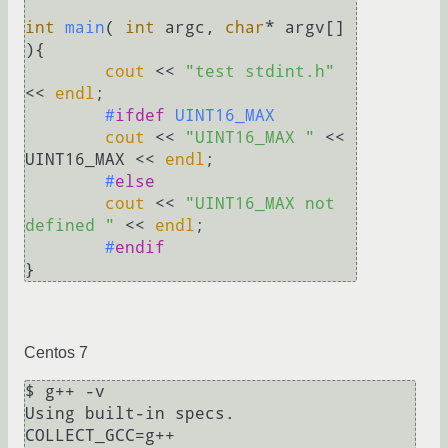
int
main
( 
int
 argc, 
char
* argv[] 
)
{

cout
 << 
"test stdint.h"
<< 
endl
;

#
ifdef
 UINT16_MAX
cout
 << 
"UINT16_MAX "
 << 
UINT16_MAX << 
endl
;

#
else
cout
 << 
"UINT16_MAX not 
defined "
 << 
endl
;

#
endif
Centos 7
$ g++ -v

Using built-in specs.

COLLECT_GCC=g++
