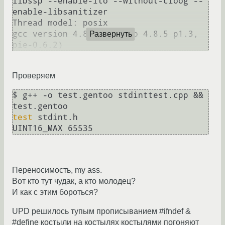
libssp --enable-lto --without-cloog --
enable-libsanitizer

Thread model: posix

gcc version 4.8.5 (Gentoo 4.8.5 p1.3, 
Развернуть
Проверяем
$ g++ -o test.gentoo stdinttest.cpp && 
test
 stdint.h

Переносимость, my ass.
Вот кто тут чудак, а кто молодец?
И как с этим бороться?
UPD решилось тупым прописыванием #ifndef &
#define костыли на костылях костылями погоняют