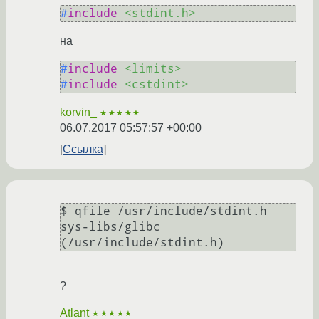
#
include
<stdint.h>
на
#
include
<limits>
#
include
<cstdint>
korvin_
★★★★★
06.07.2017 05:57:57 +00:00
Ссылка
$ qfile /usr/include/stdint.h

sys-libs/glibc 
?
Atlant
★★★★★