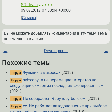
SR_team
★★★★★
09.07.2017 07:38:04 +00:00
Ссылка
Вы не можете добавлять комментарии в эту тему. Тема
перемещена в архив.
←
Development
→
Похожие темы
Функции в макросах
(2013)
Форум
std::copy_n не перемещает итератор на
Форум
следующий символ за последним скопированным.
(2021)
Не собирается Ruby ruby-build'ом.
(2013)
Форум
cc. Не работает автодополнение при выборе
Форум
каталога/файла для компиляции.
(2016)