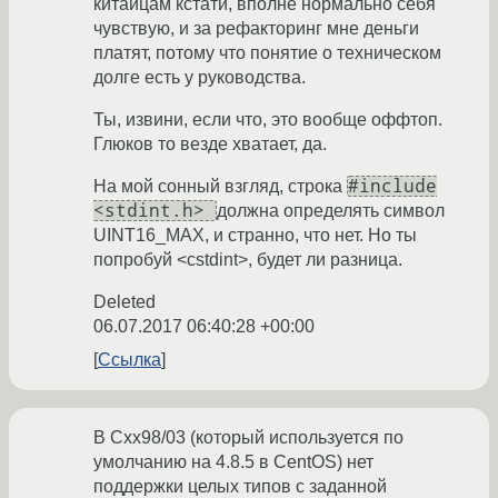
китайцам кстати, вполне нормально себя
чувствую, и за рефакторинг мне деньги
платят, потому что понятие о техническом
долге есть у руководства.
Ты, извини, если что, это вообще оффтоп.
Глюков то везде хватает, да.
#include
На мой сонный взгляд, строка
<stdint.h>
должна определять символ
UINT16_MAX, и странно, что нет. Но ты
попробуй <cstdint>, будет ли разница.
Deleted
06.07.2017 06:40:28 +00:00
Ссылка
В Cxx98/03 (который используется по
умолчанию на 4.8.5 в CentOS) нет
поддержки целых типов с заданной