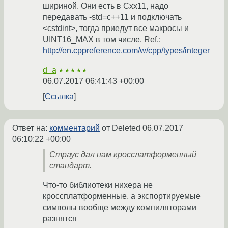
шириной. Они есть в Cxx11, надо
передавать -std=c++11 и подключать
<cstdint>, тогда приедут все макросы и
UINT16_MAX в том числе. Ref.:
http://en.cppreference.com/w/cpp/types/integer
d_a
★★★★★
06.07.2017 06:41:43 +00:00
Ссылка
Ответ на:
комментарий
от Deleted
06.07.2017
06:10:22 +00:00
Страус дал нам кросслатформенный
стандарт.
Что-то библиотеки нихера не
кроссплатформенные, а экспортируемые
символы вообще между компиляторами
разнятся