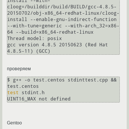
install --with-
cloog=/builddir/build/BUILD/gcc-4.8.5-
20150702/obj-x86_64-redhat-linux/cloog-
install --enable-gnu-indirect-function 
--with-tune=generic --with-arch_32=x86-
64 --build=x86_64-redhat-linux

Thread model: posix

gcc version 4.8.5 20150623 (Red Hat 
проверяем
$ g++ -o test.centos stdinttest.cpp && 
test
 stdint.h

Gentoo