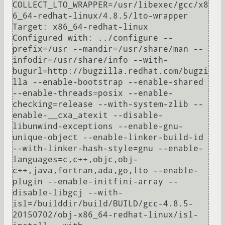
COLLECT_LTO_WRAPPER=/usr/libexec/gcc/x8
6_64-redhat-linux/4.8.5/lto-wrapper

Target: x86_64-redhat-linux

Configured with: ../configure --
prefix=/usr --mandir=/usr/share/man --
infodir=/usr/share/info --with-
bugurl=http://bugzilla.redhat.com/bugzi
lla --enable-bootstrap --enable-shared 
--enable-threads=posix --enable-
checking=release --with-system-zlib --
enable-__cxa_atexit --disable-
libunwind-exceptions --enable-gnu-
unique-object --enable-linker-build-id 
--with-linker-hash-style=gnu --enable-
languages=c,c++,objc,obj-
c++,java,fortran,ada,go,lto --enable-
plugin --enable-initfini-array --
disable-libgcj --with-
isl=/builddir/build/BUILD/gcc-4.8.5-
20150702/obj-x86_64-redhat-linux/isl-