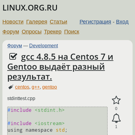
LINUX.ORG.RU
Новости
Галерея
Статьи
Регистрация
-
Вход
Форум
Опросы
Трекер
Поиск
Форум
—
Development
gcc 4.8.5 на Centos 7 и
Gentoo выдаёт разный
результат.
centos
,
g++
,
gentoo
stdinttest.cpp
0
#
include
<stdint.h>
#
include
<iostream>
1
using namespace 
std
;
