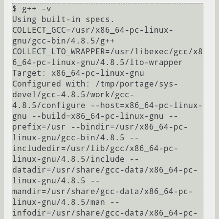
$ g++ -v

Using built-in specs.

COLLECT_GCC=/usr/x86_64-pc-linux-
gnu/gcc-bin/4.8.5/g++

COLLECT_LTO_WRAPPER=/usr/libexec/gcc/x8
6_64-pc-linux-gnu/4.8.5/lto-wrapper

Target: x86_64-pc-linux-gnu

Configured with: /tmp/portage/sys-
devel/gcc-4.8.5/work/gcc-
4.8.5/configure --host=x86_64-pc-linux-
gnu --build=x86_64-pc-linux-gnu --
prefix=/usr --bindir=/usr/x86_64-pc-
linux-gnu/gcc-bin/4.8.5 --
includedir=/usr/lib/gcc/x86_64-pc-
linux-gnu/4.8.5/include --
datadir=/usr/share/gcc-data/x86_64-pc-
linux-gnu/4.8.5 --
mandir=/usr/share/gcc-data/x86_64-pc-
linux-gnu/4.8.5/man --
infodir=/usr/share/gcc-data/x86_64-pc-