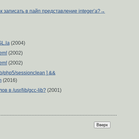
к записать в пайп представление integer'а?
→
GL.la
(2004)
lem!
(2002)
lem!
(2002)
lib/php5/sessionclean ] &&
n
(2016)
 в /usr/lib/gcc-lib?
(2001)
Вверх