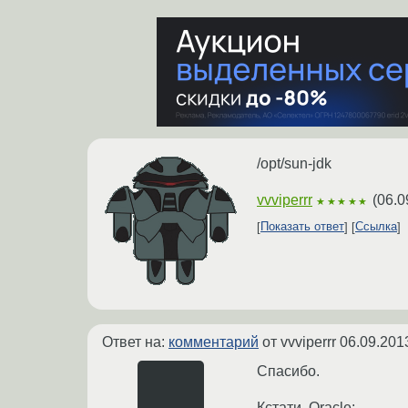
/opt/sun-jdk
vvviperrr
(
06.0
★★★★★
Показать ответ
Ссылка
Ответ на:
комментарий
от vvviperrr
06.09.201
Спасибо.
Кстати, Oracle: