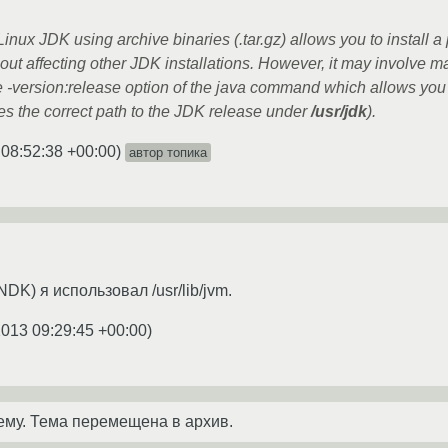
 Linux JDK using archive binaries (.tar.gz) allows you to install a
hout affecting other JDK installations. However, it may involve m
e -version:release option of the java command which allows you t
res the correct path to the JDK release under
/usr/jdk
).
 08:52:38 +00:00
)
автор топика
NDK) я использовал /usr/lib/jvm.
2013 09:29:45 +00:00
)
ему. Тема перемещена в архив.