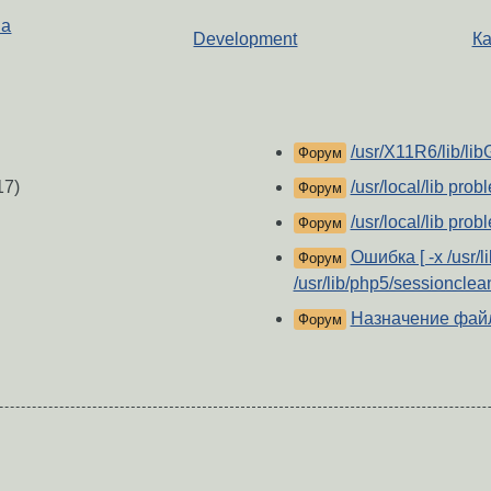
на
Development
Ка
/usr/X11R6/lib/lib
Форум
17)
/usr/local/lib prob
Форум
/usr/local/lib prob
Форум
Ошибка [ -x /usr/
Форум
/usr/lib/php5/sessionclea
Назначение файлов
Форум