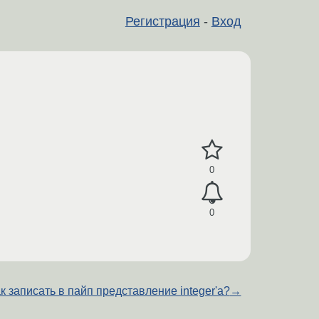
Регистрация
-
Вход
0
0
к записать в пайп представление integer'а?
→