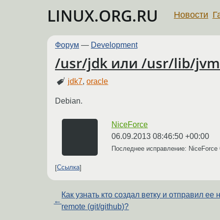
LINUX.ORG.RU
Новости
Г
Форум
—
Development
/usr/jdk или /usr/lib/jvm
jdk7
,
oracle
Debian.
NiceForce
06.09.2013 08:46:50 +00:00
Последнее исправление: NiceForce
Ссылка
Как узнать кто создал ветку и отправил ее 
←
remote (git/github)?