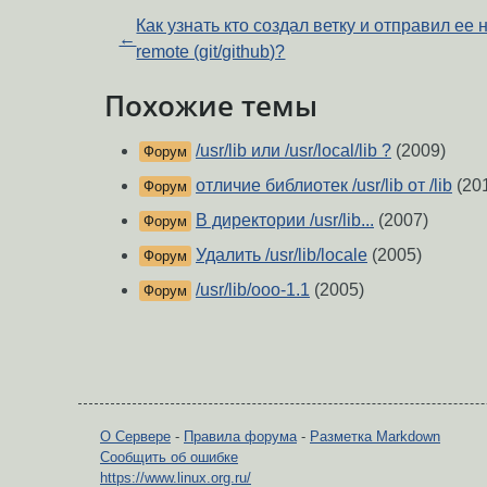
Как узнать кто создал ветку и отправил ее 
←
remote (git/github)?
Похожие темы
/usr/lib или /usr/local/lib ?
(2009)
Форум
отличие библиотек /usr/lib от /lib
(20
Форум
В директории /usr/lib...
(2007)
Форум
Удалить /usr/lib/locale
(2005)
Форум
/usr/lib/ooo-1.1
(2005)
Форум
О Сервере
-
Правила форума
-
Разметка Markdown
Сообщить об ошибке
https://www.linux.org.ru/