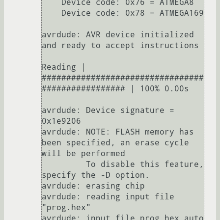
    Device code: 0x76 = ATMEGA8

    Device code: 0x78 = ATMEGA169

avrdude: AVR device initialized 
and ready to accept instructions

Reading | 
#################################
################# | 100% 0.00s

avrdude: Device signature = 
0x1e9206

avrdude: NOTE: FLASH memory has 
been specified, an erase cycle 
will be performed

         To disable this feature, 
specify the -D option.

avrdude: erasing chip

avrdude: reading input file 
"prog.hex"

avrdude: input file prog.hex auto 