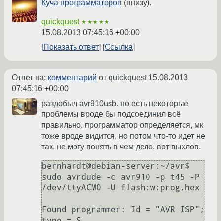
Куча программаторов
(внизу).
quickquest
★★★★★
15.08.2013 07:45:16 +00:00
Показать ответ
Ссылка
Ответ на:
комментарий
от quickquest
15.08.2013
07:45:16 +00:00
раздобыл avr910usb. но есть некоторые
проблемы вроде бы подсоединил всё
правильно, программатор определяется, мк
тоже вроде видится, но потом что-то идет не
так. не могу понять в чем дело, вот выхлоп.
bernhardt@debian-server:~/avr$ 
sudo avrdude -c avr910 -p t45 -P 
/dev/ttyACM0 -U flash:w:prog.hex 

Found programmer: Id = "AVR ISP"; 
type = S
