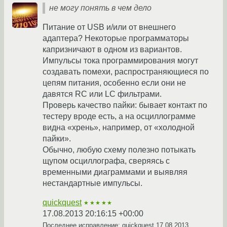
не могу понять в чем дело
Питание от USB и/или от внешнего
адаптера? Некоторые программаторы
капризничают в одном из вариантов.
Импульсы тока программирования могут
создавать помехи, распространяющиеся по
цепям питания, особенно если они не
давятся RC или LC фильтрами.
Проверь качество пайки: бывает контакт по
тестеру вроде есть, а на осциллограмме
видна «хрень», например, от «холодной
пайки».
Обычно, любую схему полезно потыкать
щупом осциллографа, сверяясь с
временными диаграммами и выявляя
нестандартные импульсы.
quickquest
★★★★★
17.08.2013 20:16:15 +00:00
Последнее исправление: quickquest
17.08.2013