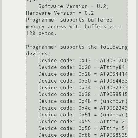
    Software Version = U.2; 
Hardware Version = 0.2

Programmer supports buffered 
memory access with buffersize = 
128 bytes.

Programmer supports the following 
devices:

    Device code: 0x13 = AT90S1200

    Device code: 0x20 = ATtiny84

    Device code: 0x28 = AT90S4414

    Device code: 0x30 = AT90S4433

    Device code: 0x34 = AT90S2333

    Device code: 0x38 = AT90S8515

    Device code: 0x48 = (unknown)

    Device code: 0x4c = AT90S2343

    Device code: 0x51 = (unknown)

    Device code: 0x55 = ATtiny12

    Device code: 0x56 = ATtiny15

    Device code: 0x68 = AT90S8535
