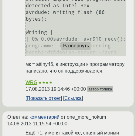
detected as Intel Hex

avrdude: writing flash (86 
bytes):

Writing |                                                    
| 0% 0.00savrdude: avr910_recv(): 
programmer is not responding

Развернуть
мк = attiny45, в инструкции к программатору
написано, что он поддерживается.
WRG
★★★★
17.08.2013 19:14:46 +00:00
автор топика
Показать ответ
Ссылка
Ответ на:
комментарий
от one_more_hokum
14.08.2013 11:15:54 +00:00
Ещё +1, у меня такой же, спаяный моими