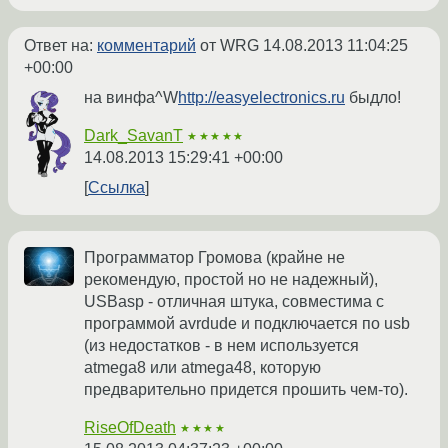
Ответ на:
комментарий
от WRG
14.08.2013 11:04:25
+00:00
на винфа^W
http://easyelectronics.ru
быдло!
Dark_SavanT
★★★★★
14.08.2013 15:29:41 +00:00
Ссылка
Программатор Громова (крайне не
рекомендую, простой но не надежный),
USBasp - отличная штука, совместима с
программой avrdude и подключается по usb
(из недостатков - в нем используется
atmega8 или atmega48, которую
предварительно придется прошить чем-то).
RiseOfDeath
★★★★