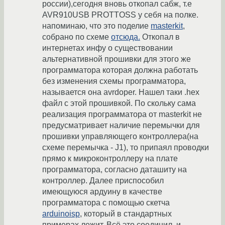
россии),сегодня вновь откопал сабж, т.е
AVR910USB PROTTOSS у себя на полке.
напоминаю, что это поделие
masterkit
,
собрано по схеме
отсюда.
Откопал в
интернетах инфу о существовании
альтернативной прошивки для этого же
программатора которая должна работать
без изменения схемы программатора,
называется она avrdoper. Нашел таки .hex
файл с этой прошивкой. По скольку сама
реализация программатора от masterkit не
предусматривает наличие перемычки для
прошивки управляющего контроллера(на
схеме перемычка - J1), то припаял проводки
прямо к микроконтроллеру на плате
программатора, согласно даташиту на
контроллер. Далее приспособил
имеющуюся ардуину в качестве
программатора с помощью скетча
arduinoisp
, который в стандартных
примерах лежит. Всё это соединил, и