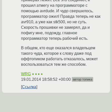
прошил атмегу на программаторе с
помощью avrdude. И чудо свершилось,
программатор ожил! Правда теперь не как
avr910, а уже как stk500, но не суть.
Скорость прошивки не замерял, да и
пофигу мне, подожду, главное
программатор теперь рабочий есть.
В общем, кто еще оказался владельцем
такого чуда, которое к слову даже под
оффтопиком работать отказалось, может
воспользоваться тем же способом.
WRG
★★★★
19.01.2014 18:58:52 +00:00
автор топика
Ссылка
PonyProg2000 использую,
http://www.lancos.com/ppwin95.html
, для