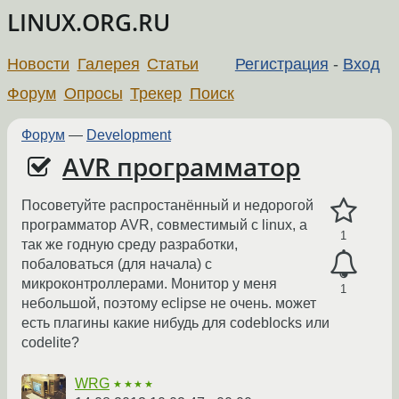
LINUX.ORG.RU
Новости
Галерея
Статьи
Регистрация
-
Вход
Форум
Опросы
Трекер
Поиск
Форум
—
Development
AVR программатор
Посоветуйте распростанённый и недорогой
программатор AVR, совместимый с linux, а
1
так же годную среду разработки,
побаловаться (для начала) с
микроконтроллерами. Монитор у меня
1
небольшой, поэтому eclipse не очень. может
есть плагины какие нибудь для codeblocks или
codelite?
WRG
★★★★