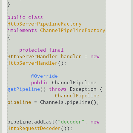
}

public
class
HttpServerPipelineFactory
implements
ChannelPipelineFactory
{

protected
final
HttpServerHandler
handler
=
new
HttpServerHandler
();

@Override
public
 ChannelPipeline 
getPipeline
()
throws
 Exception {

ChannelPipeline
pipeline
=
 Channels.pipeline();

pipeline.addLast(
"decoder"
, 
new
HttpRequestDecoder
());
