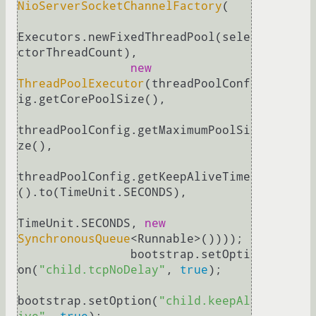
NioServerSocketChannelFactory
(

Executors.newFixedThreadPool(sele
ctorThreadCount),

new
ThreadPoolExecutor
(threadPoolConf
ig.getCorePoolSize(),

threadPoolConfig.getMaximumPoolSi
ze(),

threadPoolConfig.getKeepAliveTime
().to(TimeUnit.SECONDS),

TimeUnit.SECONDS, 
new
SynchronousQueue
<Runnable>())));

		bootstrap.setOpti
on(
"child.tcpNoDelay"
, 
true
);

bootstrap.setOption(
"child.keepAl