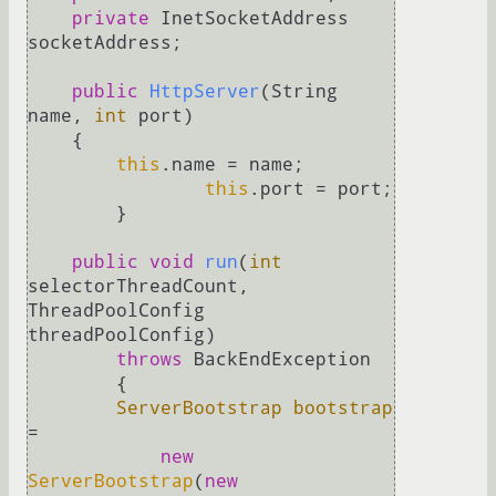
private
 InetSocketAddress 
socketAddress;

public
HttpServer
(String 
name, 
int
 port)
    {

this
.name = name;

this
.port = port;

	}

public
void
run
(
int
selectorThreadCount, 
ThreadPoolConfig 
threadPoolConfig)
throws
 BackEndException

	{

ServerBootstrap
bootstrap
=
new
ServerBootstrap
(
new