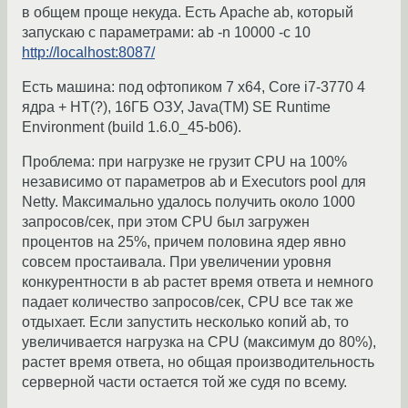
в общем проще некуда. Есть Apache ab, который
запускаю с параметрами: ab -n 10000 -c 10
http://localhost:8087/
Есть машина: под офтопиком 7 x64, Core i7-3770 4
ядра + HT(?), 16ГБ ОЗУ, Java(TM) SE Runtime
Environment (build 1.6.0_45-b06).
Проблема: при нагрузке не грузит CPU на 100%
независимо от параметров ab и Executors pool для
Netty. Максимально удалось получить около 1000
запросов/сек, при этом CPU был загружен
процентов на 25%, причем половина ядер явно
совсем простаивала. При увеличении уровня
конкурентности в ab растет время ответа и немного
падает количество запросов/сек, CPU все так же
отдыхает. Если запустить несколько копий ab, то
увеличивается нагрузка на CPU (максимум до 80%),
растет время ответа, но общая производительность
серверной части остается той же судя по всему.