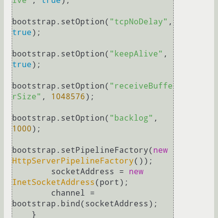
ive"
, 
true
);

bootstrap.setOption(
"tcpNoDelay"
, 
true
);

bootstrap.setOption(
"keepAlive"
, 
true
);

bootstrap.setOption(
"receiveBuffe
rSize"
, 
1048576
);

bootstrap.setOption(
"backlog"
, 
1000
);

bootstrap.setPipelineFactory(
new
HttpServerPipelineFactory
());

        socketAddress = 
new
InetSocketAddress
(port);

        channel = 
bootstrap.bind(socketAddress);        

    }
