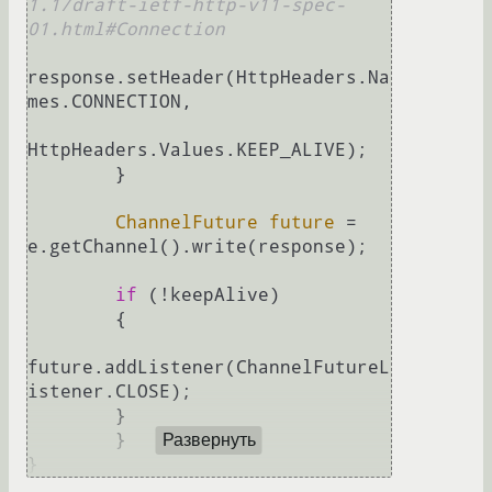
1.1/draft-ietf-http-v11-spec-
01.html#Connection
response.setHeader(HttpHeaders.Na
mes.CONNECTION,

HttpHeaders.Values.KEEP_ALIVE);

        }

ChannelFuture
future
=
e.getChannel().write(response);

if
 (!keepAlive)

        {

future.addListener(ChannelFutureL
istener.CLOSE);

        }

	}	

Развернуть