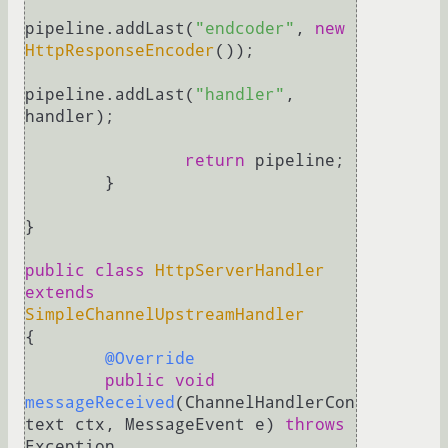
pipeline.addLast(
"endcoder"
, 
new
HttpResponseEncoder
());		

pipeline.addLast(
"handler"
, 
handler);

return
 pipeline;

	}

}

public
class
HttpServerHandler
extends
SimpleChannelUpstreamHandler
{   

@Override
public
void
messageReceived
(ChannelHandlerCon
text ctx, MessageEvent e)
throws
Exception
