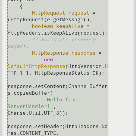
    {

HttpRequest
request
=
(HttpRequest)e.getMessage();

boolean
keepAlive
=
HttpHeaders.isKeepAlive(request);

// Build the response 
object.
HttpResponse
response
=
new
DefaultHttpResponse
(HttpVersion.H
TTP_1_1, HttpResponseStatus.OK);

response.setContent(ChannelBuffer
s.copiedBuffer(

"Hello from 
ServerHandler!"
, 
CharsetUtil.UTF_8));

response.setHeader(HttpHeaders.Na
mes.CONTENT_TYPE,
