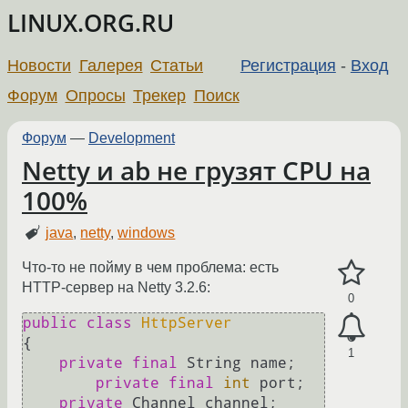
LINUX.ORG.RU
Новости
Галерея
Статьи
Регистрация
-
Вход
Форум
Опросы
Трекер
Поиск
Форум
—
Development
Netty и ab не грузят CPU на
100%
java
,
netty
,
windows
Что-то не пойму в чем проблема: есть
HTTP-сервер на Netty 3.2.6:
0
public
class
HttpServer
{

1
private
final
 String name;

private
final
int
 port;

private
 Channel channel;
