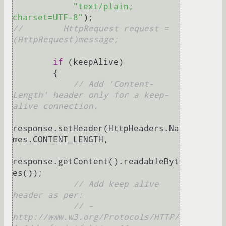
"text/plain; 
charset=UTF-8"
//        HttpRequest request = 
(HttpRequest)message;        
if
 (keepAlive)

        {

// Add 'Content-
Length' header only for a keep-
alive connection.
response.setHeader(HttpHeaders.Na
mes.CONTENT_LENGTH,

response.getContent().readableByt
es());

// Add keep alive 
header as per:
// - 
http://www.w3.org/Protocols/HTTP/