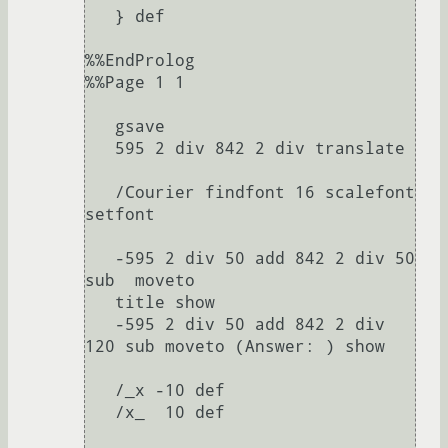
   } def 

%%EndProlog 

%%Page 1 1 

   gsave 

   595 2 div 842 2 div translate 

   /Courier findfont 16 scalefont 
setfont 

   -595 2 div 50 add 842 2 div 50 
sub  moveto 

   title show 

   -595 2 div 50 add 842 2 div 
120 sub moveto (Answer: ) show 

   /_x -10 def 

   /x_  10 def 
