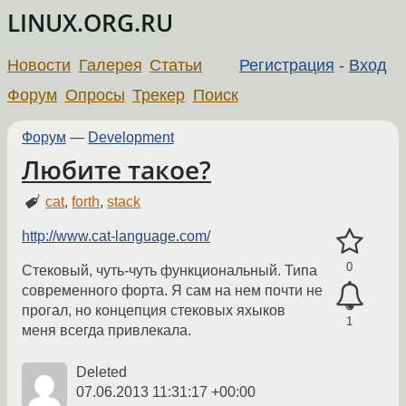
LINUX.ORG.RU
Новости
Галерея
Статьи
Регистрация
-
Вход
Форум
Опросы
Трекер
Поиск
Форум
—
Development
Любите такое?
cat
,
forth
,
stack
http://www.cat-language.com/
0
Стековый, чуть-чуть функциональный. Типа
современного форта. Я сам на нем почти не
прогал, но концепция стековых яхыков
1
меня всегда привлекала.
Deleted
07.06.2013 11:31:17 +00:00