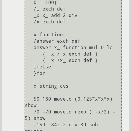
   0 1 100{ 

   /i exch def 

   _x x_ add 2 div 

   /x exch def 

   x function 

   /answer exch def 

   answer x_ function mul 0 le 

      {  x /_x exch def } 

      {  x /x_ exch def } 

   ifelse 

   }for 

   x string cvs 

   50 180 moveto (0.125*x*x*x) 
show 

   70 -70 moveto (exp ( -x/2) - 
5) show 

   -150  842 2 div 80 sub   