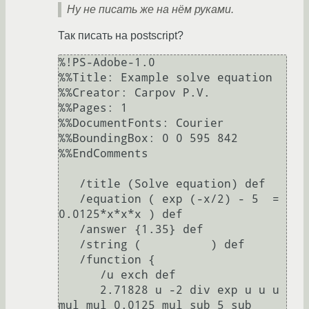
Ну не писать же на нём руками.
Так писать на postscript?
%!PS-Adobe-1.0 

%%Title: Example solve equation 

%%Creator: Carpov P.V. 

%%Pages: 1 

%%DocumentFonts: Courier 

%%BoundingBox: 0 0 595 842 

%%EndComments 

   /title (Solve equation) def 

   /equation ( exp (-x/2) - 5  = 
0.0125*x*x*x ) def 

   /answer {1.35} def 

   /string (          ) def 

   /function { 

      /u exch def 

      2.71828 u -2 div exp u u u 
mul mul 0.0125 mul sub 5 sub    
