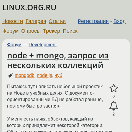
LINUX.ORG.RU
Новости
Галерея
Статьи
Регистрация
-
Вход
Форум
Опросы
Трекер
Поиск
Форум
—
Development
node + mongo, запрос из
нескольких коллекций
mongodb
,
node.js
,
нуб
Пытаюсь тут написать небольшой проектик
на Ноде в учебных целях. С документо-
0
ориентированными БД не работал раньше,
поэтому быстро застрял.
2
У меня есть пачка объектов, каждый из
которых принадлежит некоторой категории.
Объекты я сложил в коллекцию items, категории –