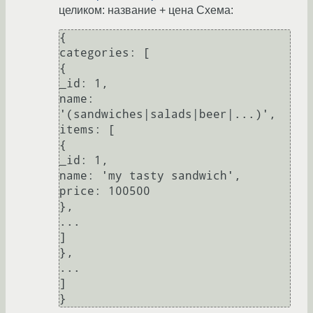
целиком: название + цена Схема:
{

categories: [

{

_id: 1,

name: 
'(sandwiches|salads|beer|...)',

items: [

{

_id: 1,

name: 'my tasty sandwich',

price: 100500

},

...

]

},

...

]
