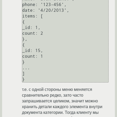
phone: '123-456',

date: '4/20/2013',

items: [

{

_id: 1,

count: 2

},

{

_id: 15,

count: 1

}

...

]

т.е. с одной стороны меню меняется
сравнительно редко, зато часто
запрашивается целиком, значит можно
хранить детали каждого элемента внутри
документа категории. Тогда клиенту мы