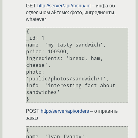
GET
http://server/api/menu/:id
– инфа об
отдельном айтеме: фото, ингредиенты,
whatever
{

_id: 1

name: 'my tasty sandwich',

price: 100500,

ingredients: 'bread, ham, 
cheese',

photo: 
'public/photos/sandwich/1',

info: 'interesting fact about 
sandwiches'

POST
http://server/api/orders
– отправить
заказ
{

name: 'Ivan Ivanov',
