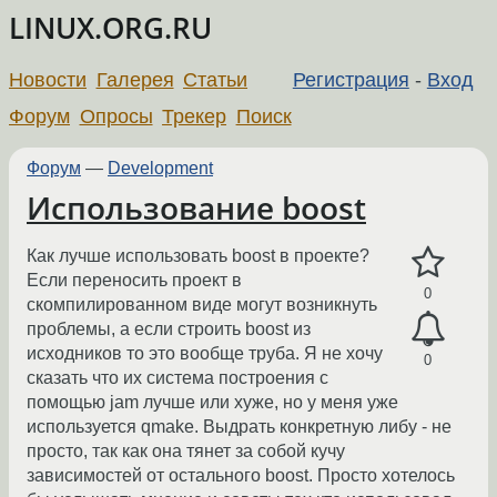
LINUX.ORG.RU
Новости
Галерея
Статьи
Регистрация
-
Вход
Форум
Опросы
Трекер
Поиск
Форум
—
Development
Использование boost
Как лучше использовать boost в проекте?
Если переносить проект в
0
скомпилированном виде могут возникнуть
проблемы, а если строить boost из
исходников то это вообще труба. Я не хочу
0
сказать что их система построения с
помощью jam лучше или хуже, но у меня уже
используется qmake. Выдрать конкретную либу - не
просто, так как она тянет за собой кучу
зависимостей от остального boost. Просто хотелось