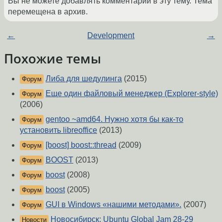
Вы не можете добавлять комментарии в эту тему. Тема
перемещена в архив.
←
Development
→
Похожие темы
Либа для шедулинга
(2015)
Форум
Еще один файловый менеджер (Explorer-style)
Форум
(2006)
gentoo ~amd64. Нужно хотя бы как-то
Форум
установить libreoffice
(2013)
[boost] boost::thread
(2009)
Форум
BOOST
(2013)
Форум
boost
(2008)
Форум
boost
(2005)
Форум
GUI в Windows «нашими методами».
(2007)
Форум
Новосибирск: Ubuntu Global Jam 28-29
Новости