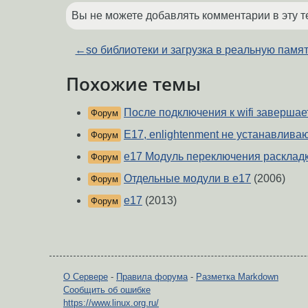
Вы не можете добавлять комментарии в эту т
←
so библиотеки и загрузка в реальную памя
Похожие темы
После подключения к wifi завершае
Форум
E17, enlightenment не устанавлива
Форум
e17 Модуль переключения расклад
Форум
Отдельные модули в e17
(2006)
Форум
e17
(2013)
Форум
О Сервере
-
Правила форума
-
Разметка Markdown
Сообщить об ошибке
https://www.linux.org.ru/