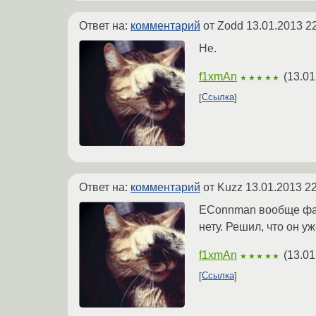
Ответ на:
комментарий
от Zodd
13.01.2013 2
Не.
f1xmAn
(
13.01
★★★★★
Ссылка
Ответ на:
комментарий
от Kuzz
13.01.2013 22
EConnman вообще фанто
нету. Решил, что он уж
f1xmAn
(
13.01
★★★★★
Ссылка