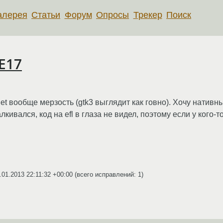
алерея
Статьи
Форум
Опросы
Трекер
Поиск
E17
et вообще мерзость (gtk3 выглядит как говно). Хочу нативн
лкивался, код на efl в глаза не видел, поэтому если у кого-
.01.2013 22:11:32 +00:00
(всего исправлений: 1)