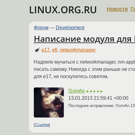
LINUX.ORG.RU
Новости
Г
Форум
—
Development
Написание модуля для 
e17
,
efl
,
networkmanager
Надоело мучаться с networkmanager, nm-appl
писать самому. Никогда с этим раньше не ста
для e17, не поскупитесь советом.
f1xmAn
★★★★★
13.01.2013 21:59:41 +00:00
Последнее исправление: f1xmAn
13
Ссылка