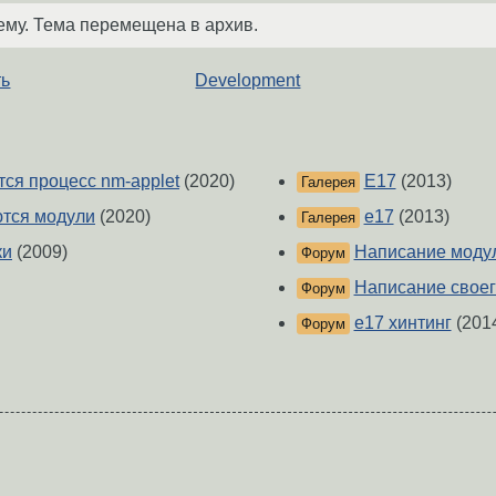
ему. Тема перемещена в архив.
ть
Development
тся процесс nm-applet
(2020)
E17
(2013)
Галерея
ются модули
(2020)
e17
(2013)
Галерея
ки
(2009)
Написание моду
Форум
Написание своег
Форум
e17 хинтинг
(201
Форум