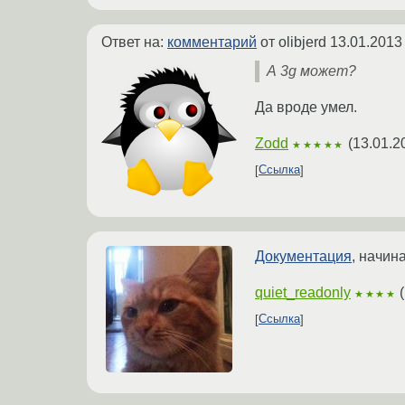
Ответ на:
комментарий
от olibjerd
13.01.2013
А 3g может?
Да вроде умел.
Zodd
(
13.01.2
★★★★★
Ссылка
Документация
, начин
quiet_readonly
(
★★★★
Ссылка