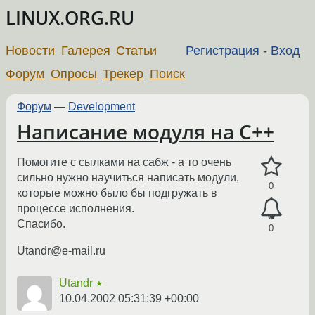
LINUX.ORG.RU
Новости
Галерея
Статьи
Регистрация
-
Вход
Форум
Опросы
Трекер
Поиск
Форум
—
Development
Написание модуля на C++
Помогите с сылками на сабж - а то очень
сильно нужно научиться написать модули,
0
которые можно было бы подгружать в
процессе исполнения.
Спасибо.
0
Utandr@e-mail.ru
Utandr
★
10.04.2002 05:31:39 +00:00