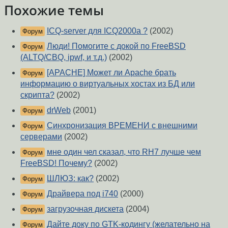
Похожие темы
ICQ-server для ICQ2000a ?
(2002)
Форум
Люди! Помогите с докой по FreeBSD
Форум
(ALTQ/CBQ, ipwf, и т.д.)
(2002)
[APACHE] Может ли Apache брать
Форум
информацию о виртуальных хостах из БД или
скрипта?
(2002)
drWeb
(2001)
Форум
Синхронизация ВРЕМЕНИ с внешними
Форум
серверами
(2002)
мне один чел сказал, что RH7 лучше чем
Форум
FreeBSD! Почему?
(2002)
ШЛЮЗ: как?
(2002)
Форум
Драйвера под i740
(2000)
Форум
загрузочная дискета
(2004)
Форум
Дайте доку по GTK-кодингу (желательно на
Форум