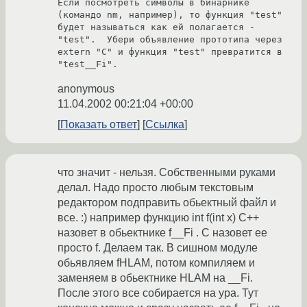
Если посмотреть символы в бинарнике 
(командо nm, например), то функция "test" 
будет называться как ей полагается - 
"test".  Убери объявление прототипа через 
extern "C" и функция "test" превратится в 
"test__Fi".
anonymous
11.04.2002 00:21:04 +00:00
Показать ответ
Ссылка
что значит - нельзя. Собственными руками
делал. Надо просто любым текстовым
редактором подправить обьектный файл и
все. :) например функцию int f(int x) C++
назовет в обьектнике f__Fi . C назовет ее
просто f. Делаем так. В сишном модуле
обьявляем fHLAM, потом компиляем и
заменяем в обьектнике HLAM на __Fi.
После этого все собирается на ура. Тут