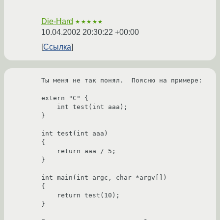
Die-Hard
★★★★★
10.04.2002 20:30:22 +00:00
Ссылка
Ты меня не так понял.  Поясню на примере:

extern "C" {

    int test(int aaa);

}

int test(int aaa)

{

    return aaa / 5;

}

int main(int argc, char *argv[])

{

    return test(10);

}
