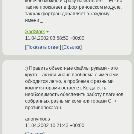
конечно можно и сразу назвать ее f__Fi - но
так не проканает в фортрановском модуле,
так как фортран добавляет в каждому
имени _
SadStork
★
11.04.2002 03:58:52 +00:00
Показать ответ
Ссылка
:) Править объектные файлы руками - это
круто. Так или иначе проблема с именами
обходится легко, а проблема с разными
компиляторами остается. Когда есть
необходимость обеспечить работу плагинов
собранных разными компиляторами С++
противопоказан.
anonymous
11.04.2002 10:21:43 +00:00