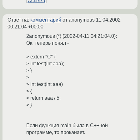
Ссылка
Ответ на:
комментарий
от anonymous
11.04.2002
00:21:04 +00:00
2anonymous (*) (2002-04-11 04:21:04.0):
Ок, теперь понял -
> extern "C" {
> int test(int aaa);
> }
>
> int test(int aaa)
> {
> return aaa / 5;
> }
Если функция main была в С++ной
программе, то проканает.