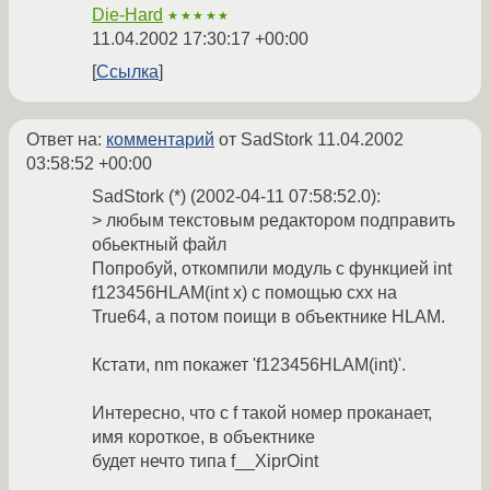
Die-Hard
★★★★★
11.04.2002 17:30:17 +00:00
Ссылка
Ответ на:
комментарий
от SadStork
11.04.2002
03:58:52 +00:00
SadStork (*) (2002-04-11 07:58:52.0):
> любым текстовым редактором подправить
обьектный файл
Попробуй, откомпили модуль с функцией int
f123456HLAM(int x) с помощью cxx на
True64, а потом поищи в объектнике HLAM.
Кстати, nm покажет 'f123456HLAM(int)'.
Интересно, что с f такой номер проканает,
имя короткое, в объектнике
будет нечто типа f__XiprОint