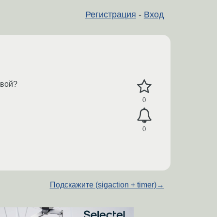
Регистрация
-
Вход
свой?
0
0
Подскажите (sigaction + timer)
→