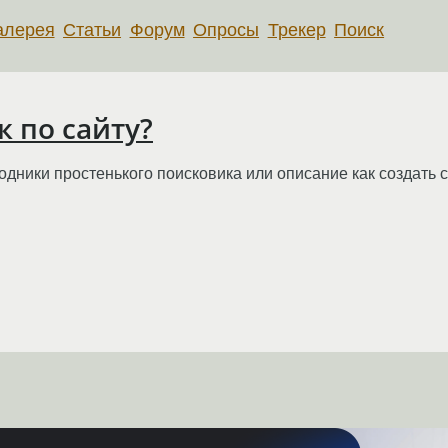
алерея
Статьи
Форум
Опросы
Трекер
Поиск
к по сайту?
одники простенького поисковика или описание как создать 