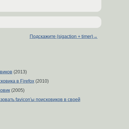
Подскажите (sigaction + timer)
→
овиков
(2013)
овика в Firefox
(2010)
ковик
(2005)
овать favicon'ы поисковиков в своей