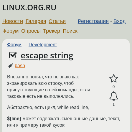
LINUX.ORG.RU
Новости
Галерея
Статьи
Регистрация
-
Вход
Форум
Опросы
Трекер
Поиск
Форум
—
Development
escape string
bash
Внезапно понял, что не знаю как
экранировать всю строку, чтоб
0
присутствующие в ней команды, если
таковые есть не выполнялись.
1
Абстрактно, есть цикл, while read line,
${line}
может содержать смешанные данные, текст,
или к примеру такой кусок: