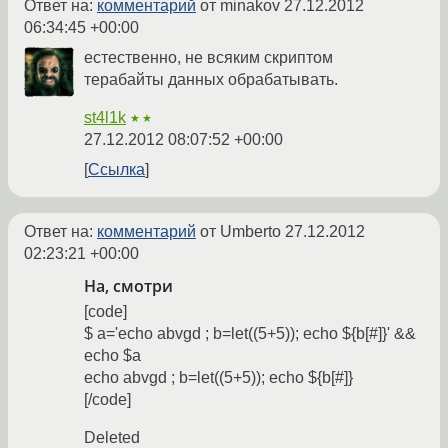
Ответ на:
комментарий
от minakov
27.12.2012
06:34:45 +00:00
естественно, не всяким скриптом
терабайты данных обрабатывать.
st4l1k
★★
27.12.2012 08:07:52 +00:00
Ссылка
Ответ на:
комментарий
от Umberto
27.12.2012
02:23:21 +00:00
На, смотри
[code]
$ a='echo abvgd ; b=let((5+5)); echo ${b[#]}' &&
echo $a
echo abvgd ; b=let((5+5)); echo ${b[#]}
[/code]
Deleted