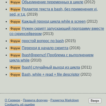
Объединение переменных в цикле
(2012)
Форум
Редактор текста в bash, без применения vi,
Форум
sed, и т.д.
(2019)
Каждый проход цикла while в screen
(2012)
Форум
Нужен скрипт запускающий программу вместе
Форум
со скринсейвером
(2013)
простой вопрос по bash
(2015)
Форум
Переход в начало скрипта
(2016)
Форум
[bash][openvz] Проблема с выполнением
Форум
цикла while
(2010)
[bash] случайный выход из цикла
(2011)
Форум
Bash, while + read + file descriptor
(2021)
Форум
О Сервере
-
Правила форума
-
Разметка Markdown
Вверх
Сообщить об ошибке