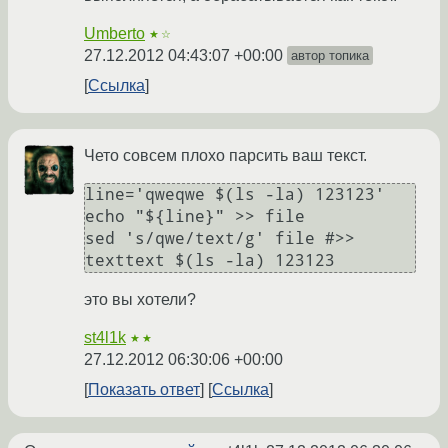
Umberto
★☆
27.12.2012 04:43:07 +00:00
автор топика
Ссылка
Чето совсем плохо парсить ваш текст.
line='qweqwe $(ls -la) 123123'

echo "${line}" >> file

sed 's/qwe/text/g' file #>> 
это вы хотели?
st4l1k
★★
27.12.2012 06:30:06 +00:00
Показать ответ
Ссылка