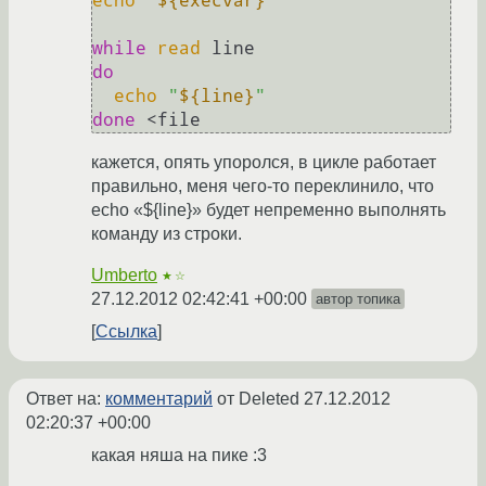
echo
"
${execvar}
"
while
read
do
echo
"
${line}
"
done
кажется, опять упоролся, в цикле работает
правильно, меня чего-то переклинило, что
echo «${line}» будет непременно выполнять
команду из строки.
Umberto
★☆
27.12.2012 02:42:41 +00:00
автор топика
Ссылка
Ответ на:
комментарий
от Deleted
27.12.2012
02:20:37 +00:00
какая няша на пике :3