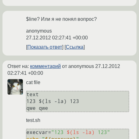
$line? Или я не понял вопрос?
anonymous
27.12.2012 02:27:41 +00:00
Показать ответ
Ссылка
Ответ на:
комментарий
от anonymous
27.12.2012
02:27:41 +00:00
cat file
text

123 $(ls -la) 123

test.sh
execvar=
"123 
$(ls -la)
 123"