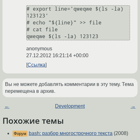
# export line='qweqwe $(ls -la) 
123123'

# echo "${line}" >> file

# cat file

qweqwe $(ls -la) 123123
anonymous
27.12.2012 16:21:14 +00:00
Ссылка
Вы не можете добавлять комментарии в эту тему. Тема
перемещена в архив.
←
Development
→
Похожие темы
bash: разбор многострочного текста
(2008)
Форум