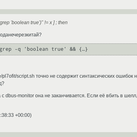
grep 'boolean true')" != x ] ; then
моданечерезкитай?
grep -q 'boolean true' && {…}
e/pl7ofit/script.sh точно не содержит синтаксических ошибок
д?
а с dbus-monitor она не заканчивается. Если её вбить в шел
:38:33 +00:00
)