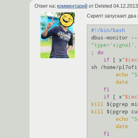
Ответ на:
комментарий
от Deleted
04.12.2013
Скрипт запускает два 
#!/bin/bash
"type='signal',
; 
do
if
 [ x
"
$(ec
sh /home/pl7ofi
echo
"S
date
fi
if
 [ x
"
$(ec
kill
kill
 $(pgrep cu
echo
"S
date
fi