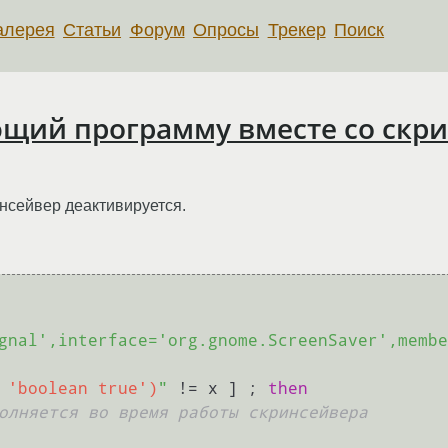
алерея
Статьи
Форум
Опросы
Трекер
Поиск
ющий программу вместе со скр
нсейвер деактивируется.
gnal',interface='org.gnome.ScreenSaver',membe
 'boolean true')
"
 != x ] ; 
then
олняется во время работы скринсейвера