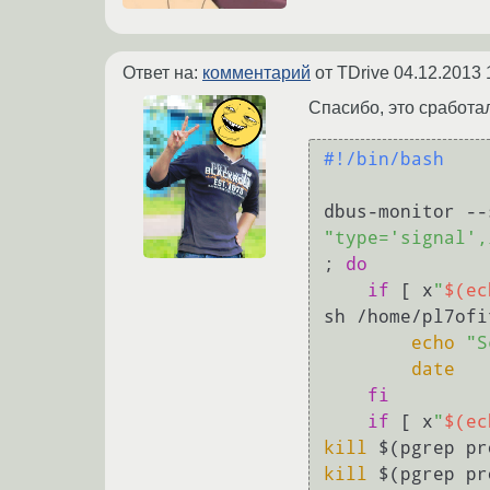
Ответ на:
комментарий
от TDrive
04.12.2013 
Спасибо, это сработал
#!/bin/bash
"type='signal',
; 
do
if
 [ x
"
$(ec
sh /home/pl7ofi
echo
"S
date
fi
if
 [ x
"
$(ec
kill
kill
 $(pgrep pr