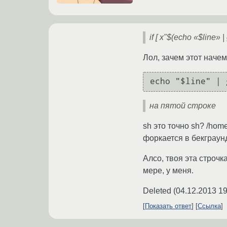
if [ x"$(echo «$line» | 
Лол, зачем этот наче
echo "$line" | 
на пятой строке
sh это точно sh? /hom
форкается в бекграун
Алсо, твоя эта строчк
мере, у меня.
Deleted
(
04.12.2013 19
Показать ответ
Ссылка