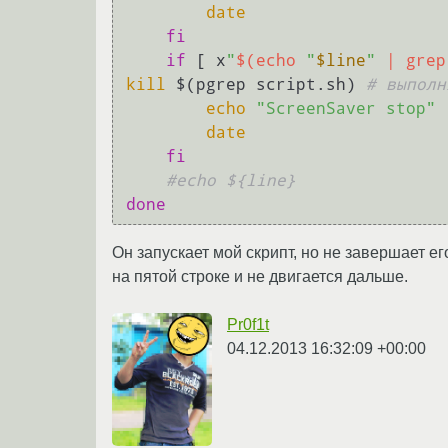
date
fi
if
 [ x
"
$(echo 
"
$line
"
 | grep
kill
 $(pgrep script.sh) 
# выполн
echo
"ScreenSaver stop"
date
fi
#echo ${line}
done
Он запускает мой скрипт, но не завершает е
на пятой строке и не двигается дальше.
Pr0f1t
04.12.2013 16:32:09 +00:00