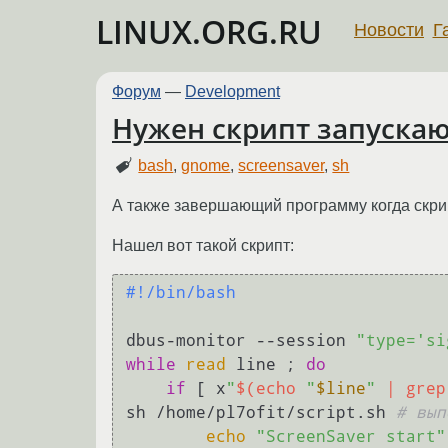
LINUX.ORG.RU
Новости
Г
Форум
—
Development
Нужен скрипт запуска
bash
,
gnome
,
screensaver
,
sh
А также завершающий программу когда скри
Нашел вот такой скрипт:
#!/bin/bash
dbus-monitor --session 
"type='si
while
read
 line ; 
do
if
 [ x
"
$(echo 
"
$line
"
 | grep
sh /home/pl7ofit/script.sh 
# вып
echo
"ScreenSaver start"