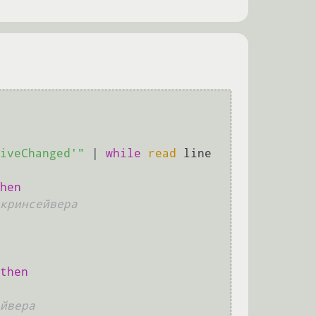
iveChanged'"
 | 
while
read
 line 
hen
кринсейвера
then
йвера