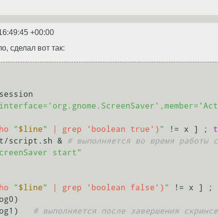
16:49:45 +00:00
о, сделал вот так:
dbus-monitor --session 
interface='org.gnome.ScreenSaver',member='Act
ho 
"
$line
"
 | grep 'boolean true')
"
 != x ] ; 
t
t/script.sh & 
# выполняется во время работы с
creenSaver start"
ho 
"
$line
"
 | grep 'boolean false')
"
 != x ] ; 
og1)   
# выполняется после завершения скринсе