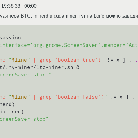
 19:38:33 +00:00
майнера BTC, minerd и cudaminer, тут на Lor'e можно заводи
dbus-monitor --session 
interface='org.gnome.ScreenSaver',member='Act
ho 
"
$line
"
 | grep 'boolean true')
"
 != x ] ; 
t
t/.my-miner/ltc-miner.sh &

creenSaver start"
ho 
"
$line
"
 | grep 'boolean false')
"
 != x ] ; 
daminer)

creenSaver stop"