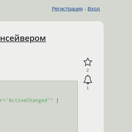
Регистрация
-
Вход
инсейвером
2
1
r='ActiveChanged'"
 | 