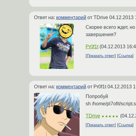
Ответ на:
комментарий
от TDrive
04.12.2013 
Скорее всего ждет, но
завершения?
Pr0f1t
(
04.12.2013 16:4
Показать ответ
Ссылка
Ответ на:
комментарий
от Pr0f1t
04.12.2013 1
Попробуй
sh /home/pl7ofit/script.
TDrive
(
04.12.
★★★★★
Показать ответ
Ссылка