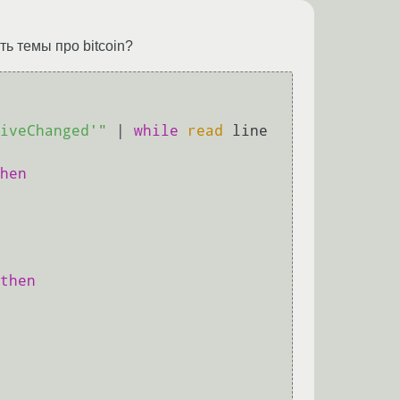
ть темы про bitcoin?
iveChanged'"
 | 
while
read
 line 
hen
then