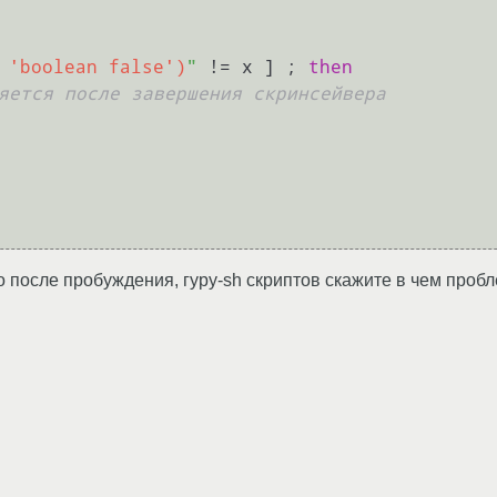
 'boolean false')
"
 != x ] ; 
then
яется после завершения скринсейвера
го после пробуждения, гуру-sh скриптов скажите в чем про