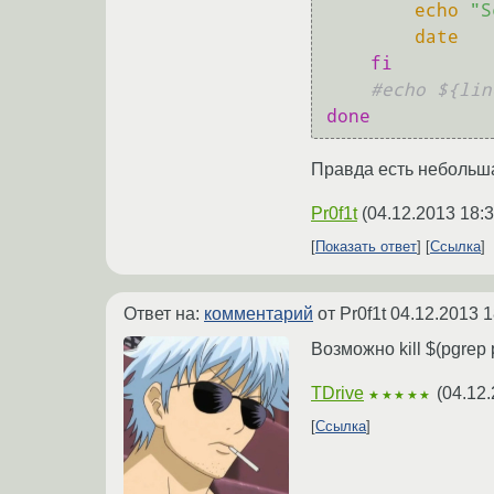
echo
"S
date
fi
#echo ${lin
done
Правда есть небольша
Pr0f1t
(
04.12.2013 18:3
Показать ответ
Ссылка
Ответ на:
комментарий
от Pr0f1t
04.12.2013 1
Возможно kill $(pgrep
TDrive
(
04.12.
★★★★★
Ссылка