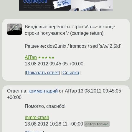
Виндовые переносы строк \r\n => в конце
строки получается \r (carriage return).
Решение: dos2unix / fromdos / sed 's/\r//;2,$!d'
AITap
★★★★★
13.08.2012 09:45:05 +00:00
Показать ответ
Ссылка
Ответ на:
комментарий
от AITap
13.08.2012 09:45:05
+00:00
Помогло, спасибо!
mmm-crash
13.08.2012 10:28:11 +00:00
автор топика