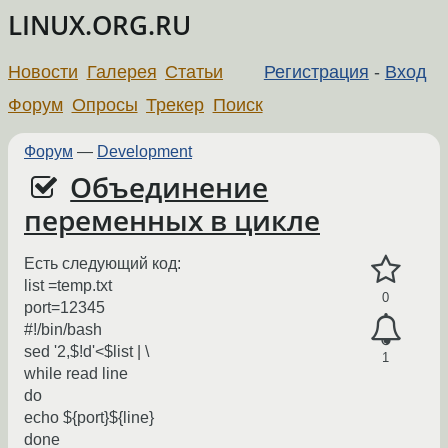
LINUX.ORG.RU
Новости
Галерея
Статьи
Регистрация
-
Вход
Форум
Опросы
Трекер
Поиск
Форум
—
Development
Объединение
переменных в цикле
Есть следующий код:
list =temp.txt
0
port=12345
#!/bin/bash
sed '2,$!d'<$list | \
1
while read line
do
echo ${port}${line}
done