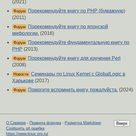
(2021)
Порекомендуйте книгу по PHP (бумажную)
Форум
(2011)
Порекомендуйте книгу по японской
Форум
мифологии.
(2016)
Порекомендуйте фундаментальную книгу по
Форум
PHP
(2013)
Порекомендуйте книгу для изучения Perl
Форум
(2008)
Семинары по Linux Kernel с GlobalLogic в
Новости
Харькове
(2017)
Помогите вспомнить книгу, пожалуйста.
(2024)
Форум
О Сервере
-
Правила форума
-
Разметка Markdown
Вверх
Сообщить об ошибке
https://www.linux.org.ru/