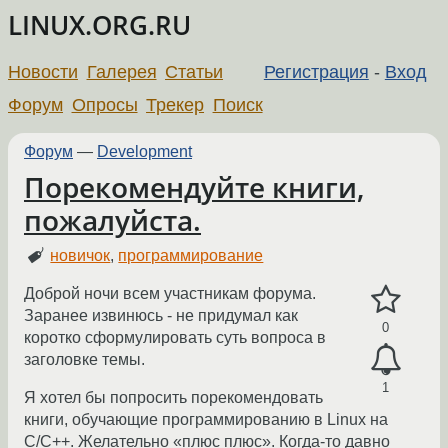
LINUX.ORG.RU
Новости
Галерея
Статьи
Регистрация
-
Вход
Форум
Опросы
Трекер
Поиск
Форум
—
Development
Порекомендуйте книги,
пожалуйста.
новичок
,
программирование
Доброй ночи всем участникам форума.
Заранее извинюсь - не придумал как
0
коротко сформулировать суть вопроса в
заголовке темы.
1
Я хотел бы попросить порекомендовать
книги, обучающие программированию в Linux на
C/C++. Желательно «плюс плюс». Когда-то давно