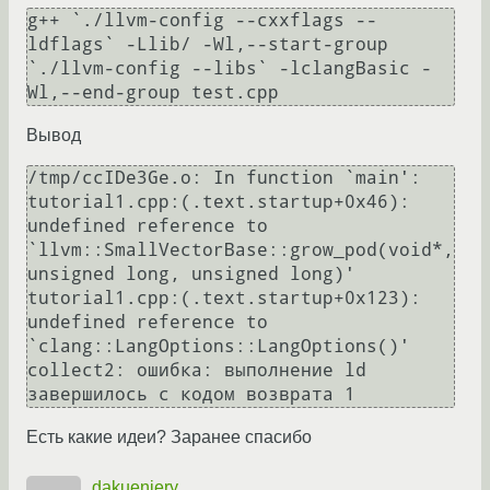
g++ `./llvm-config --cxxflags --
ldflags` -Llib/ -Wl,--start-group 
`./llvm-config --libs` -lclangBasic -
Wl,--end-group test.cpp 
Вывод
/tmp/ccIDe3Ge.o: In function `main':

tutorial1.cpp:(.text.startup+0x46): 
undefined reference to 
`llvm::SmallVectorBase::grow_pod(void*, 
unsigned long, unsigned long)'

tutorial1.cpp:(.text.startup+0x123): 
undefined reference to 
`clang::LangOptions::LangOptions()'

collect2: ошибка: выполнение ld 
завершилось с кодом возврата 1
Есть какие идеи? Заранее спасибо
dakuenjery