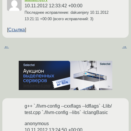
10.11.2012 12:33:42 +00:00
Последнее исправление: dakuenjery
10.11.2012
13:21:11 +00:00
(всего исправлений: 3)
Ссылка
←
→
g++ `./llvm-config --cxxflags --ldflags` -Llib/
test.cpp `./llvm-config --libs` -lclangBasic
anonymous
10.11.2012 13:24:50 +00:00