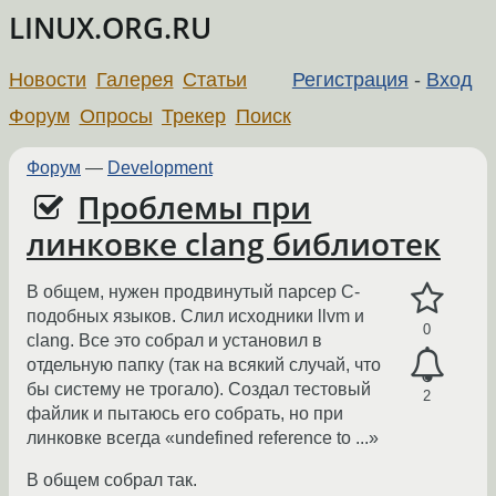
LINUX.ORG.RU
Новости
Галерея
Статьи
Регистрация
-
Вход
Форум
Опросы
Трекер
Поиск
Форум
—
Development
Проблемы при
линковке clang библиотек
В общем, нужен продвинутый парсер С-
подобных языков. Слил исходники llvm и
0
clang. Все это собрал и установил в
отдельную папку (так на всякий случай, что
бы систему не трогало). Создал тестовый
2
файлик и пытаюсь его собрать, но при
линковке всегда «undefined reference to ...»
В общем собрал так.