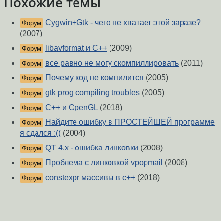
Похожие темы
Cygwin+Gtk - чего не хватает этой заразе?
Форум
(2007)
libavformat и C++
(2009)
Форум
все равно не могу скомпиллировать
(2011)
Форум
Почему код не компилится
(2005)
Форум
gtk prog compiling troubles
(2005)
Форум
C++ и OpenGL
(2018)
Форум
Найдите ошибку в ПРОСТЕЙШЕЙ программе
Форум
я сдался :((
(2004)
QT 4.x - ошибка линковки
(2008)
Форум
Проблема с линковкой vpopmail
(2008)
Форум
constexpr массивы в c++
(2018)
Форум