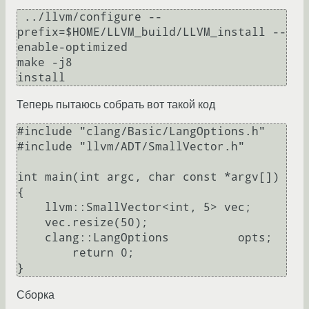
 ../llvm/configure --
prefix=$HOME/LLVM_build/LLVM_install --
enable-optimized

make -j8

Теперь пытаюсь собрать вот такой код
#include "clang/Basic/LangOptions.h"

#include "llvm/ADT/SmallVector.h"

int main(int argc, char const *argv[])

{

    llvm::SmallVector<int, 5> vec;

    vec.resize(50);

    clang::LangOptions		opts;

	return 0;

Сборка