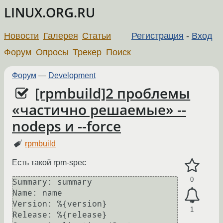
LINUX.ORG.RU
Новости
Галерея
Статьи
Регистрация
-
Вход
Форум
Опросы
Трекер
Поиск
Форум
—
Development
[rpmbuild]2 проблемы
«частично решаемые» --
nodeps и --force
rpmbuild
Есть такой rpm-spec
0
Summary: summary

Name: name

Version: %{version}

1
Release: %{release}
