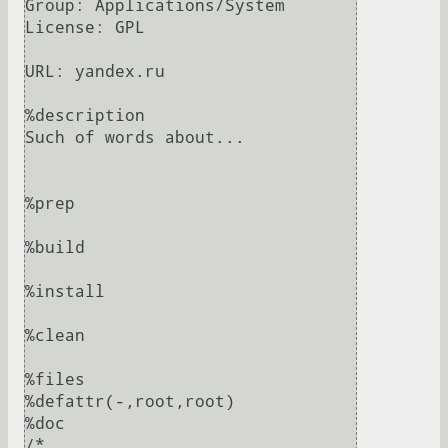
Group: Applications/System

License: GPL

URL: yandex.ru

%description

Such of words about...

%prep

%build

%install

%clean

%files

%defattr(-,root,root)

%doc

/*
