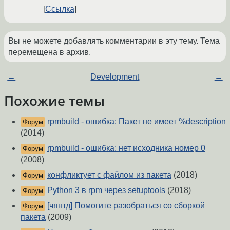
Ссылка
Вы не можете добавлять комментарии в эту тему. Тема
перемещена в архив.
←
Development
→
Похожие темы
rpmbuild - ошибка: Пакет не имеет %description
Форум
(2014)
rpmbuild - ошибка: нет исходника номер 0
Форум
(2008)
конфликтует с файлом из пакета
(2018)
Форум
Python 3 в rpm через setuptools
(2018)
Форум
[чянтд] Помогите разобраться со сборкой
Форум
пакета
(2009)