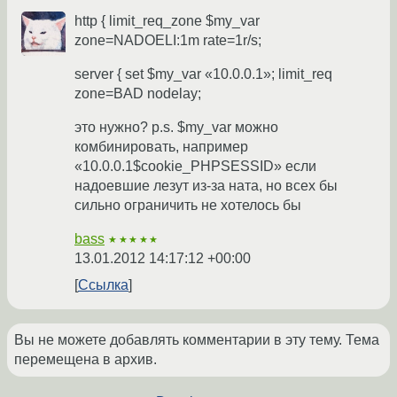
http { limit_req_zone $my_var
zone=NADOELI:1m rate=1r/s;
server { set $my_var «10.0.0.1»; limit_req
zone=BAD nodelay;
это нужно? p.s. $my_var можно
комбинировать, например
«10.0.0.1$cookie_PHPSESSID» если
надоевшие лезут из-за ната, но всех бы
сильно ограничить не хотелось бы
bass
★★★★★
13.01.2012 14:17:12 +00:00
Ссылка
Вы не можете добавлять комментарии в эту тему. Тема
перемещена в архив.