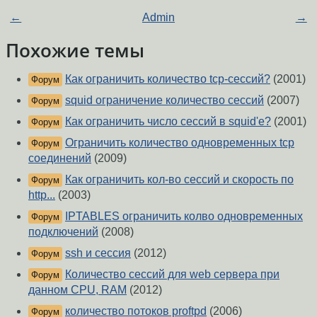
←
Admin
→
Похожие темы
Как ограничить количество tcp-сессий?
(2001)
Форум
squid ограничение количество сессий
(2007)
Форум
Как ограничить число сессий в squid'e?
(2001)
Форум
Ограничить количество одновременных tcp
Форум
соединений
(2009)
Как ограничить кол-во сессий и скорость по
Форум
http...
(2003)
IPTABLES ограничить колво одновременных
Форум
подключений
(2008)
ssh и сессия
(2012)
Форум
Количество сессий для web сервера при
Форум
данном CPU, RAM
(2012)
количество потоков proftpd
(2006)
Форум