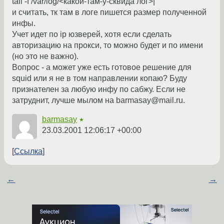
tail -f /var/log/<какой-там-у-сквида лог>|
и считать, тк там в логе пишется размер полученной
инфы.
Учет идет по ip юзверей, хотя если сделать
авторизацию на прокси, то можно будет и по имени
(но это не важно).
Вопрос - а может уже есть готовое решение для
squid или я не в том направлении копаю? Буду
признателен за любую инфу по сабжу. Если не
затруднит, лучше мылом на barmasay@mail.ru.
barmasay
★
23.03.2001 12:06:17 +00:00
Ссылка
←
→