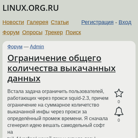
LINUX.ORG.RU
Новости
Галерея
Статьи
Регистрация
-
Вход
Форум
Опросы
Трекер
Поиск
Форум
—
Admin
Ограничение общего
количества выкачанных
данных
Встала задача ограничить пользователей,
работающих через прокси squid-2.3, причем
0
ограничение на суммарное количетство
выкачанной инфы через прокси за
определённый промеж времени. Я сначала
0
сгенерил идею вешать самодельный софт
на