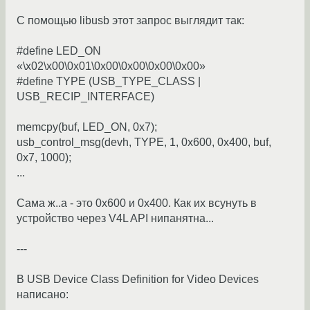
С помощью libusb этот запрос выглядит так:
#define LED_ON
«\x02\x00\0x01\0x00\0x00\0x00\0x00»
#define TYPE (USB_TYPE_CLASS |
USB_RECIP_INTERFACE)
memcpy(buf, LED_ON, 0x7);
usb_control_msg(devh, TYPE, 1, 0x600, 0x400, buf,
0x7, 1000);
...
Сама ж..а - это 0x600 и 0x400. Как их всунуть в
устройство через V4L API нипанятна...
---
В USB Device Class Definition for Video Devices
написано: