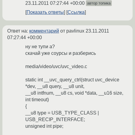
23.11.2011 07:27:44 +00:00
автор топика
Показать ответы
Ссылка
Ответ на:
комментарий
от pavlinux
23.11.2011
07:27:44 +00:00
ну не тупи а?
скачай уже соурсы и разберись
media/video/uvc/uvc_video.c
static int __uvc_query_ctrl(struct uvc_device
*dev, __u8 query, __u8 unit,
__u8 intfnum, __u8 cs, void *data, __u16 size,
int timeout)
{
__u8 type = USB_TYPE_CLASS |
USB_RECIP_INTERFACE;
unsigned int pipe;