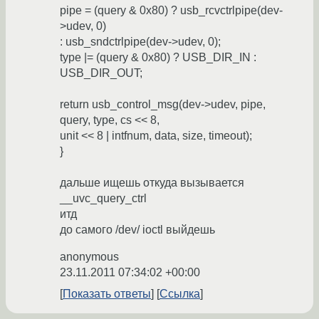
pipe = (query & 0x80) ? usb_rcvctrlpipe(dev-
>udev, 0)
: usb_sndctrlpipe(dev->udev, 0);
type |= (query & 0x80) ? USB_DIR_IN :
USB_DIR_OUT;
return usb_control_msg(dev->udev, pipe,
query, type, cs << 8,
unit << 8 | intfnum, data, size, timeout);
}
дальше ищешь откуда вызывается
__uvc_query_ctrl
итд
до самого /dev/ ioctl выйдешь
anonymous
23.11.2011 07:34:02 +00:00
Показать ответы
Ссылка