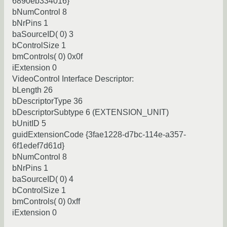
6890eb334016}
bNumControl 8
bNrPins 1
baSourceID( 0) 3
bControlSize 1
bmControls( 0) 0x0f
iExtension 0
VideoControl Interface Descriptor:
bLength 26
bDescriptorType 36
bDescriptorSubtype 6 (EXTENSION_UNIT)
bUnitID 5
guidExtensionCode {3fae1228-d7bc-114e-a357-
6f1edef7d61d}
bNumControl 8
bNrPins 1
baSourceID( 0) 4
bControlSize 1
bmControls( 0) 0xff
iExtension 0