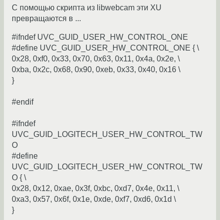
С помощью скрипта из libwebcam эти XU
превращаются в ...
#ifndef UVC_GUID_USER_HW_CONTROL_ONE
#define UVC_GUID_USER_HW_CONTROL_ONE { \
0x28, 0xf0, 0x33, 0x70, 0x63, 0x11, 0x4a, 0x2e, \
0xba, 0x2c, 0x68, 0x90, 0xeb, 0x33, 0x40, 0x16 \
}
#endif
#ifndef
UVC_GUID_LOGITECH_USER_HW_CONTROL_TW
O
#define
UVC_GUID_LOGITECH_USER_HW_CONTROL_TW
O { \
0x28, 0x12, 0xae, 0x3f, 0xbc, 0xd7, 0x4e, 0x11, \
0xa3, 0x57, 0x6f, 0x1e, 0xde, 0xf7, 0xd6, 0x1d \
}