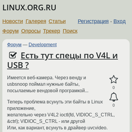
LINUX.ORG.RU
Новости
Галерея
Статьи
Регистрация
-
Вход
Форум
Опросы
Трекер
Поиск
Форум
—
Development
Есть тут спецы по V4L и
USB ?
Имеется веб-камера. Через венду и
usbsnoop поймал нужные байты,
0
посылаемые вендовой програмкой...
Теперь проблема всунуть эти байты в Linux
0
приложение,
желательно через V4L2 ioctl(fd, VIDIOC_S_CTRL,
&ctrl); VIDIOC_S_CTRL - или другой
Или, как вариант, всунуть в драйвер uvcvideo.