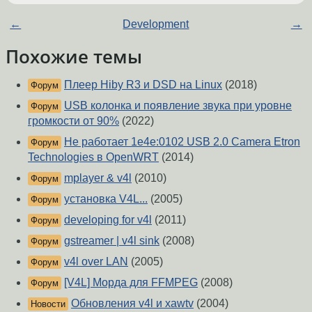
←
Development
→
Похожие темы
Плеер Hiby R3 и DSD на Linux
(2018)
Форум
USB колонка и появление звука при уровне
Форум
громкости от 90%
(2022)
Не работает 1e4e:0102 USB 2.0 Camera Etron
Форум
Technologies в OpenWRT
(2014)
mplayer & v4l
(2010)
Форум
установка V4L...
(2005)
Форум
developing for v4l
(2011)
Форум
gstreamer | v4l sink
(2008)
Форум
v4l over LAN
(2005)
Форум
[V4L] Морда для FFMPEG
(2008)
Форум
Обновления v4l и xawtv
(2004)
Новости