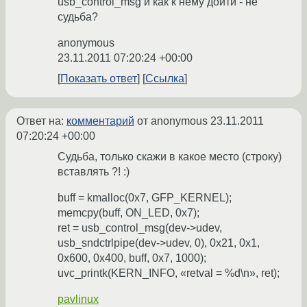
usb_control_msg и как к нему дойти - не
судьба?
anonymous
23.11.2011 07:20:24 +00:00
Показать ответ
Ссылка
Ответ на:
комментарий
от anonymous
23.11.2011
07:20:24 +00:00
Судьба, только скажи в какое место (строку)
вставлять ?! :)
buff = kmalloc(0x7, GFP_KERNEL);
memcpy(buff, ON_LED, 0x7);
ret = usb_control_msg(dev->udev,
usb_sndctrlpipe(dev->udev, 0), 0x21, 0x1,
0x600, 0x400, buff, 0x7, 1000);
uvc_printk(KERN_INFO, «retval = %d\n», ret);
pavlinux