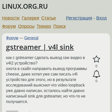
LINUX.ORG.RU
Новости
Галерея
Статьи
Регистрация
-
Вход
Форум
Опросы
Трекер
Поиск
Форум
—
General
gstreamer | v4l sink
как с gstreamer сделать вывод raw видео в
v4l2 устройство?
0
охота в скайп направить вывод программы
cheese, даже хотел уже сам писать v4l
устройство для этого, но в результате
0
исследований выяснил что video loopback
уже давно написан, осталось найти давно
написаный sink для gstreamer, но что-то не
получается.