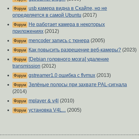
usb камера видна в Скайпе, но не
Форум
определяется в самой Ubuntu
(2017)
Не работает камера в некоторых
Форум
приложениях
(2012)
mencoder запись с тюнера
(2005)
Форум
Как повысить разрешение веб-камеры?
(2023)
Форум
[Debian головного мозга] удаление
Форум
transmission
(2012)
gstreamer1.0 ошибка с flvmux
(2013)
Форум
Зелёные полосы при захвате PAL-сигнала
Форум
(2014)
mplayer & v4l
(2010)
Форум
установка V4L...
(2005)
Форум