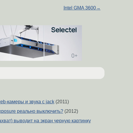
Intel GMA 3600
→
eb-камеры и звука с jack
(2011)
Exposure реально выключить?
(2012)
ахват) выводит на экран черную картинку