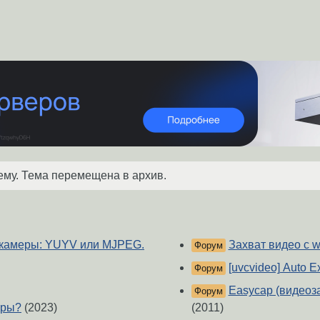
ему. Тема перемещена в архив.
б-камеры: YUYV или MJPEG.
Захват видео с w
Форум
[uvcvideo] Auto 
Форум
Easycap (видеоз
Форум
еры?
(2023)
(2011)