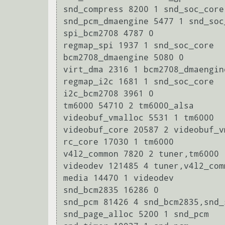
snd_compress 8200 1 snd_soc_core

snd_pcm_dmaengine 5477 1 snd_soc_
spi_bcm2708 4787 0

regmap_spi 1937 1 snd_soc_core

bcm2708_dmaengine 5080 0

virt_dma 2316 1 bcm2708_dmaengine
regmap_i2c 1681 1 snd_soc_core

i2c_bcm2708 3961 0

tm6000 54710 2 tm6000_alsa

videobuf_vmalloc 5531 1 tm6000

videobuf_core 20587 2 videobuf_v
rc_core 17030 1 tm6000

v4l2_common 7820 2 tuner,tm6000

videodev 121485 4 tuner,v4l2_com
media 14470 1 videodev

snd_bcm2835 16286 0

snd_pcm 81426 4 snd_bcm2835,snd_
snd_page_alloc 5200 1 snd_pcm
