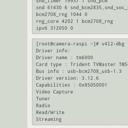
snd_timer 19937 1 snd_pcm

snd 61430 6 snd_bcm2835,snd_soc_
bcm2708_rng 1044 0

rng_core 4202 1 bcm2708_rng

[root@camera-raspi ~]# v4l2-dbg -
Driver info:

Driver name : tm6000

Card type : Trident TVMaster TM5
Bus info : usb-bcm2708_usb-1.3

Driver version: 3.12.6

Capabilities : 0x85050001

Video Capture

Tuner

Radio

Read/Write
