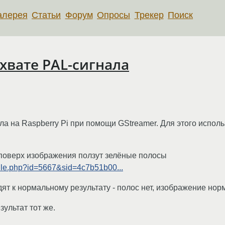
алерея
Статьи
Форум
Опросы
Трекер
Поиск
хвате PAL-сигнала
а на Raspberry Pi при помощи GStreamer. Для этого исполь
 поверх изображения ползут зелёные полосы
file.php?id=5667&sid=4c7b51b00...
дят к нормальному результату - полос нет, изображение нор
зультат тот же.