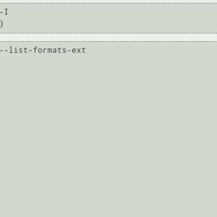
I

--list-formats-ext
