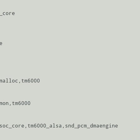
core



malloc,tm6000

mon,tm6000

soc_core,tm6000_alsa,snd_pcm_dmaengine
