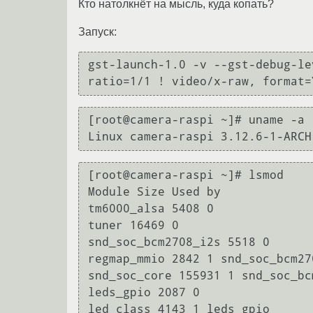
Кто натолкнёт на мысль, куда копать?
Запуск:
gst-launch-1.0 -v --gst-debug-le
[root@camera-raspi ~]# uname -a

[root@camera-raspi ~]# lsmod

Module Size Used by

tm6000_alsa 5408 0

tuner 16469 0

snd_soc_bcm2708_i2s 5518 0

regmap_mmio 2842 1 snd_soc_bcm270
snd_soc_core 155931 1 snd_soc_bc
leds_gpio 2087 0

led_class 4143 1 leds_gpio
