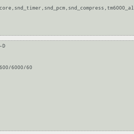
core,snd_timer,snd_pcm,snd_compress,tm6000_al
D

600/6000/60
