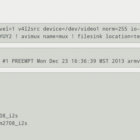
vel=1 v4l2src device=/dev/video1 norm=255 io-
8_i2s

m2708_i2s
