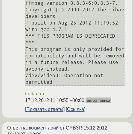
ffmpeg version 0.8.3-6:0.8.3-7, 
Copyright (c) 2000-2012 the Libav 
developers

  built on Aug 25 2012 11:19:52 
with gcc 4.7.1

*** THIS PROGRAM IS DEPRECATED 
***

This program is only provided for 
compatibility and will be removed 
in a future release. Please use 
avconv instead.

/dev/video0: Operation not 
trofk
★★★
17.12.2012 11:10:55 +00:00
автор топика
Показать ответы
Ссылка
Ответ на:
комментарий
от CYB3R
15.12.2012