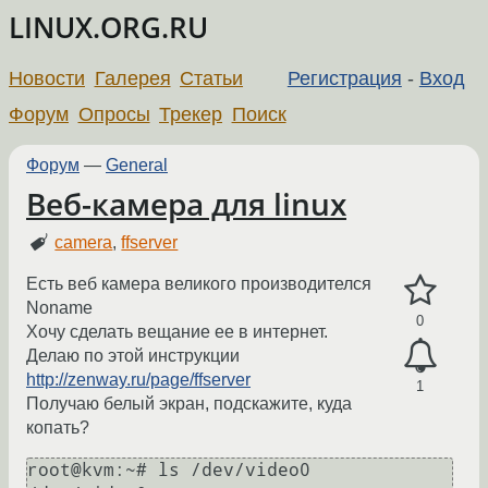
LINUX.ORG.RU
Новости
Галерея
Статьи
Регистрация
-
Вход
Форум
Опросы
Трекер
Поиск
Форум
—
General
Веб-камера для linux
camera
,
ffserver
Есть веб камера великого производителся
Noname
0
Хочу сделать вещание ее в интернет.
Делаю по этой инструкции
http://zenway.ru/page/ffserver
1
Получаю белый экран, подскажите, куда
копать?
root@kvm:~# ls /dev/video0
