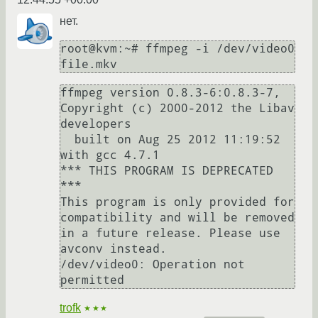
нет.
root@kvm:~# ffmpeg -i /dev/video0 
ffmpeg version 0.8.3-6:0.8.3-7, 
Copyright (c) 2000-2012 the Libav 
developers

  built on Aug 25 2012 11:19:52 
with gcc 4.7.1

*** THIS PROGRAM IS DEPRECATED 
***

This program is only provided for 
compatibility and will be removed 
in a future release. Please use 
avconv instead.

/dev/video0: Operation not 
trofk
★★★