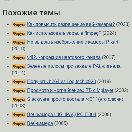
Похожие темы
Как повысить разрешение веб-камеры?
(2023)
Форум
Как использовать vdpau в ffmpeg?
(2024)
Форум
Не выдрать изображение с камеры Pixart
Форум
(2018)
v4l2, коррекция цветового канала
(2017)
Форум
Зелёные полосы при захвате PAL-сигнала
Форум
(2014)
Получить h264 из Logitech c920
(2019)
Форум
Просмотр и «ограбление» ТВ с Mplayer
(2002)
Форум
Slackware просто достала >:E``` (это слюни)
Форум
(2008)
Веб-камера HIGHPAQ PC-E004
(2008)
Форум
Веб-камера
(2005)
Форум