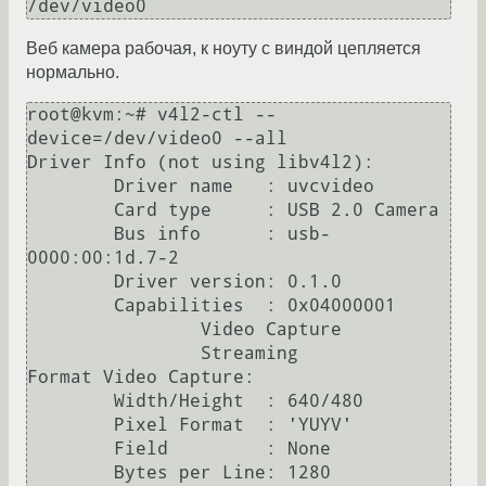
Веб камера рабочая, к ноуту с виндой цепляется
нормально.
root@kvm:~# v4l2-ctl --
device=/dev/video0 --all

Driver Info (not using libv4l2):

        Driver name   : uvcvideo

        Card type     : USB 2.0 Camera

        Bus info      : usb-
0000:00:1d.7-2

        Driver version: 0.1.0

        Capabilities  : 0x04000001

                Video Capture

                Streaming

Format Video Capture:

        Width/Height  : 640/480

        Pixel Format  : 'YUYV'

        Field         : None

        Bytes per Line: 1280
