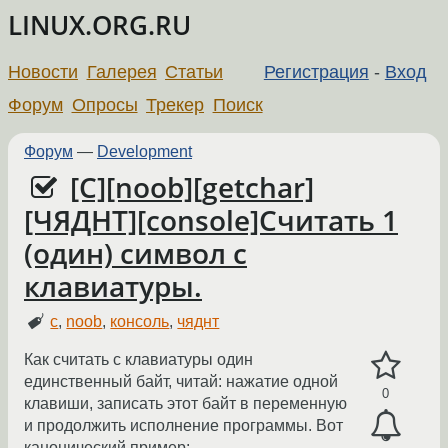
LINUX.ORG.RU
Новости
Галерея
Статьи
Регистрация
-
Вход
Форум
Опросы
Трекер
Поиск
Форум
—
Development
[C][noob][getchar]
[ЧЯДНТ][console]Считать 1
(один) символ с
клавиатуры.
c
,
noob
,
консоль
,
чяднт
Как считать с клавиатуры один
единственный байт, читай: нажатие одной
0
клавиши, записать этот байт в переменную
и продолжить исполнение программы. Вот
канонический пример: