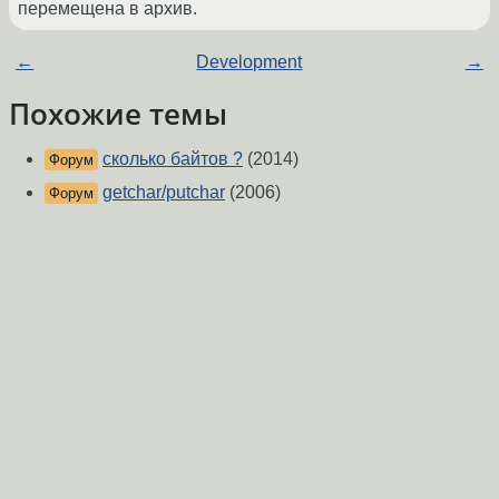
перемещена в архив.
←
Development
→
Похожие темы
сколько байтов ?
(2014)
Форум
getchar/putchar
(2006)
Форум
[тупняк]gcc ругается на код
(2017)
Форум
Как MAP_GROWSDOWN в mmap?
(2018)
Форум
Посчитать количетсво определенного слова в
Форум
файле
(2017)
C++: Укрощение getchar()
(2005)
Форум
Как зареверсировать такую пакость?
(2018)
Форум
Помогить отладить маленькую программку
Форум
(segmentation fault)
(2004)
Клиент-Сервер Socket linux (Музыкальный
Форум