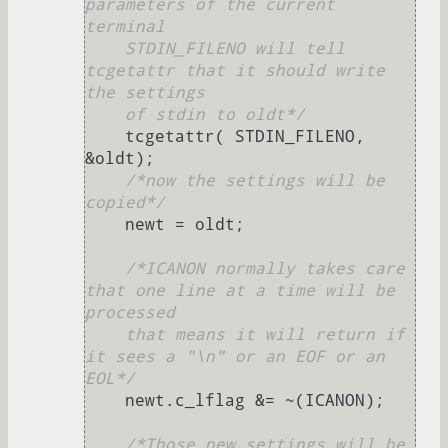
parameters of the current 
terminal

    STDIN_FILENO will tell 
tcgetattr that it should write 
the settings

    of stdin to oldt*/
    tcgetattr( STDIN_FILENO, 
&oldt);

/*now the settings will be 
copied*/
    newt = oldt;

/*ICANON normally takes care 
that one line at a time will be 
processed

    that means it will return if 
it sees a "\n" or an EOF or an 
EOL*/
    newt.c_lflag &= ~(ICANON);          

/*Those new settings will be 