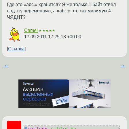
Где это «abc.» хранится? Я же только 1 байт отвёл
под эту переменную, а «abc.» это как минимум 4.
ЧЯДНТ?
Camel
★★★★★
17.09.2011 17:25:18 +00:00
Ссылка
←
→
#
include
<stdio.h>