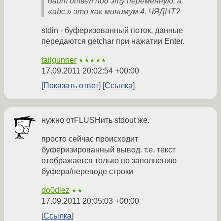
байт отвёл под эту переменную, а
«abc.» это как минимум 4. ЧЯДНТ?
stdin - буферизованный поток, данные
передаются getchar при нажатии Enter.
tailgunner
★★★★★
17.09.2011 20:02:54 +00:00
Показать ответ
Ссылка
нужно отFLUSHить stdout же.
просто сейчас происходит
буферизированный вывод. т.е. текст
отображается только по заполнению
буфера/переводе строки
do0dlez
★★
17.09.2011 20:05:03 +00:00
Ссылка