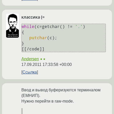
классика (=
while
(c=getchar() != 
'.'
)

{

putchar
(c);  

}

[[/code]]
Andersen
★★
17.09.2011 17:33:58 +00:00
Ссылка
Ввод и вывод буферизуются терминалом
(ЕМНИП).
Нужно перейти в raw-mode.