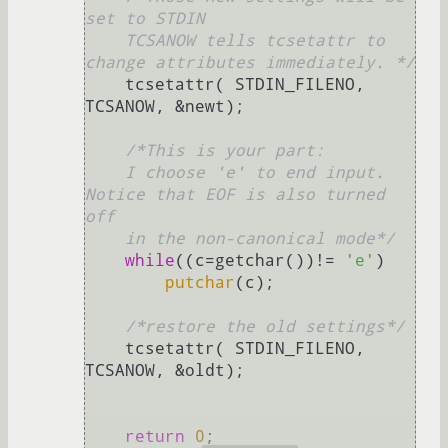
set to STDIN

    TCSANOW tells tcsetattr to 
change attributes immediately. */
    tcsetattr( STDIN_FILENO, 
TCSANOW, &newt);

/*This is your part:

    I choose 'e' to end input. 
Notice that EOF is also turned 
off

    in the non-canonical mode*/
while
((c=getchar())!= 
'e'
)      

putchar
(c);                 

/*restore the old settings*/
    tcsetattr( STDIN_FILENO, 
TCSANOW, &oldt);

return
0
;
