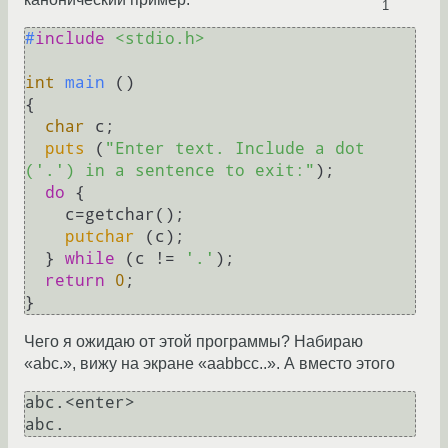
1
#
include
<stdio.h>
int
main
()
{

char
 c;

puts
 (
"Enter text. Include a dot 
('.') in a sentence to exit:"
);

do
 {

    c=getchar();

putchar
 (c);

  } 
while
 (c != 
'.'
);

return
0
;

}
Чего я ожидаю от этой программы? Набираю
«abc.», вижу на экране «aabbcc..». А вместо этого
abc.<enter>

abc.