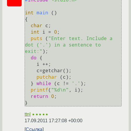
int
main
()
{

char
 c;

int
 i = 
0
;

puts
 (
"Enter text. Include a 
dot ('.') in a sentence to 
exit:"
);

do
 {

    i ++;

    c=getchar();

putchar
 (c);

  } 
while
 (c != 
'.'
);

printf
(
"%d\n"
, i);

return
0
;

ttnl
★★★★★
17.09.2011 17:27:08 +00:00
Ссылка