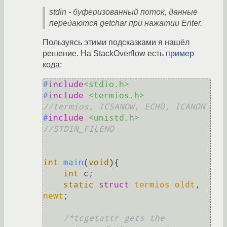
stdin - буферизованный поток, данные
передаются getchar при нажатии Enter.
Пользуясь этими подсказками я нашёл
решение. На StackOverflow есть
пример
кода:
#
include
<stdio.h>
#
include
<termios.h>
//termios, TCSANOW, ECHO, ICANON
#
include
<unistd.h>
//STDIN_FILENO
int
main
(
void
)
{   

int
 c;   

static
struct
termios
oldt
, 
newt
;
/*tcgetattr gets the 