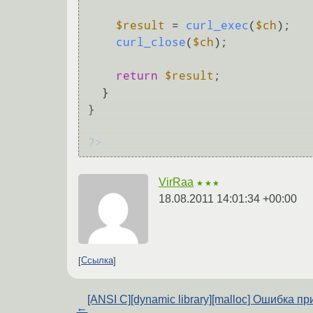
$result
 = 
curl_exec
(
$ch
);

curl_close
(
$ch
);

return
$result
;

  }

}

?>
VirRaa
★★★
18.08.2011 14:01:34 +00:00
Ссылка
[ANSI C][dynamic library][malloc] Ошибка пр
←