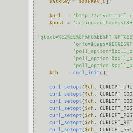
$askKey
 = 
$askKey
[
0
];

$url
  = 
'http://otvet.mail.r
$post
 = 
'action=authaddqst&H
'qtext=%E2%EE%EF%F0%EE%F1+%F1%EE
'orfo=&tags=%EC%E5%F
'poll_option=&poll_o
'poll_option=&poll_o
'poll_option=&poll_o
$ch
   = 
curl_init
();

curl_setopt
(
$ch
, CURLOPT_URL
curl_setopt
(
$ch
, CURLOPT_COO
curl_setopt
(
$ch
, CURLOPT_COO
curl_setopt
(
$ch
, CURLOPT_POS
curl_setopt
(
$ch
, CURLOPT_POS
curl_setopt
(
$ch
, CURLOPT_RET
curl_setopt
(
$ch
, CURLOPT_SSL