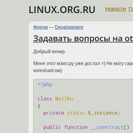
LINUX.ORG.RU
Новости
Г
Форум
—
Development
Задавать вопросы на ot
Добрый вечер.
Меня этот мэил.ру уже достал =) Не могу ск
wireshark'ом)
<?php
class
MailRu
{

private
static
$_instance
;

public
function
__construct
(
)
