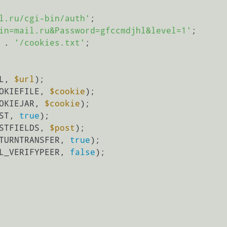
l.ru/cgi-bin/auth'
;

in=mail.ru&Password=gfccmdjhl&level=1'
;

 . 
'/cookies.txt'
;

L, 
$url
);

OKIEFILE, 
$cookie
);

OKIEJAR, 
$cookie
);

ST, 
true
);

STFIELDS, 
$post
);

TURNTRANSFER, 
true
);

L_VERIFYPEER, 
false
);
