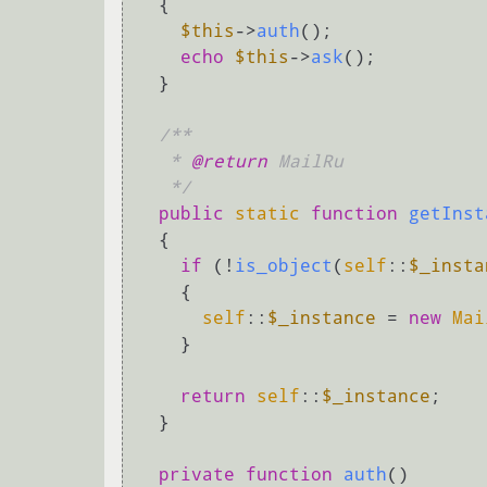
{

$this
->
auth
();

echo
$this
->
ask
();

  }

/**

   * 
@return
 MailRu

   */
public
static
function
getInst
{

if
 (!
is_object
(
self
::
$_insta
    {

self
::
$_instance
 = 
new
Mai
    }

return
self
::
$_instance
;

  }

private
function
auth
(
)
