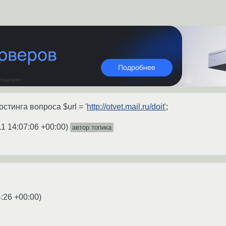
стинга вопроса $url = '
http://otvet.mail.ru/doit'
;
11 14:07:06 +00:00
)
автор топика
4:26 +00:00
)