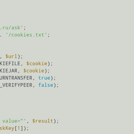
.ru/ask'
;

. 
'/cookies.txt'
;

, 
$url
);

KIEFILE, 
$cookie
);

KIEJAR, 
$cookie
);

URNTRANSFER, 
true
);

_VERIFYPEER, 
false
);

 value="'
, 
$result
);

skKey
[
1
]);
