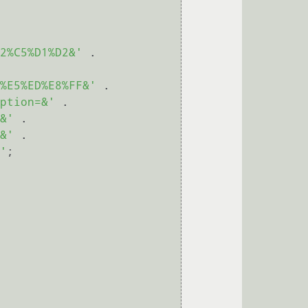
2%C5%D1%D2&'
 .

%E5%ED%E8%FF&'
 .

ption=&'
 .

&'
 .

&'
 .

'
;
