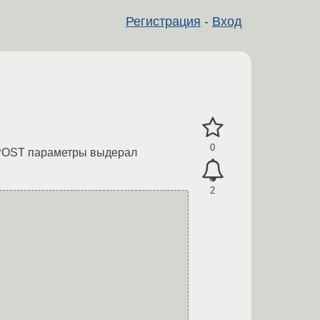
Регистрация
-
Вход
0
? (POST параметры выдерал
2