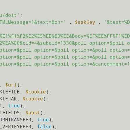
u/doit'
;

TMLMessage=1&text=&ch='
 . 
$askKey
 . 
'&test=%D
%E1%F1%F2%E2%E5%ED%ED%EE&Body=%EF%EE%FF%F1%ED
2%EA%E0&cid=4&subcid=1330&poll_option=&poll_o
ption=&poll_option=&poll_option=&poll_option=
ption=&poll_option=&poll_option=&poll_option=
ption=&poll_option=&poll_option=&cancomment=1
, 
$url
);

KIEFILE, 
$cookie
);

KIEJAR, 
$cookie
);

T, 
true
);

TFIELDS, 
$post
);

URNTRANSFER, 
true
);

_VERIFYPEER, 
false
);
