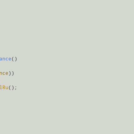
ance
(
)

nce
))

lRu
();
