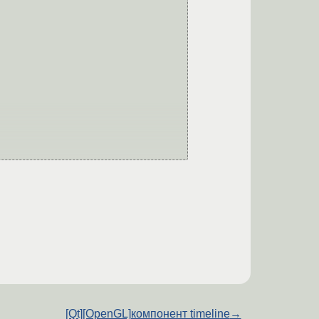
[Qt][OpenGL]компонент timeline
→