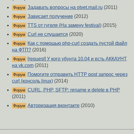
Задавать вопросы на otvet.mail.ru
(2011)
Форум
Зависает получение
(2012)
Форум
TTS от гугеля (На замену festival)
(2015)
Форум
Curl не слушается
(2020)
Форум
Как с помощью php-curl создать пустой файл
Форум
на ФТП?
(2016)
[request] У кого убунта 10.04 и есть АККАУНТ
Форум
на vk.com
(2011)
Помогите отправить HTTP post запрос через
Форум
curl (консоль linux)
(2014)
CURL, PHP, SFTP: rename и delete в PHP
Форум
(2011)
Авторизация вконтакте
(2010)
Форум