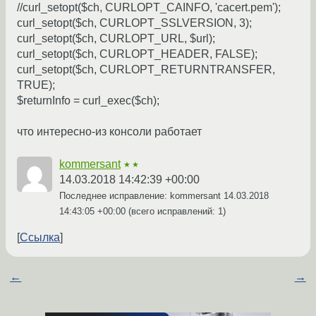
//curl_setopt($ch, CURLOPT_CAINFO, 'cacert.pem');
curl_setopt($ch, CURLOPT_SSLVERSION, 3);
curl_setopt($ch, CURLOPT_URL, $url);
curl_setopt($ch, CURLOPT_HEADER, FALSE);
curl_setopt($ch, CURLOPT_RETURNTRANSFER,
TRUE);
$returnInfo = curl_exec($ch);
что интересно-из консоли работает
kommersant
★★
14.03.2018 14:42:39 +00:00
Последнее исправление: kommersant
14.03.2018
14:43:05 +00:00
(всего исправлений: 1)
Ссылка
←
→