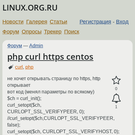
LINUX.ORG.RU
Новости
Галерея
Статьи
Регистрация
-
Вход
Форум
Опросы
Трекер
Поиск
Форум
—
Admin
php curl https centos
curl
,
php
не хочет открывать страницу по https, http
открывает
0
вот код (менял параметры по всякому)
$ch = curl_init();
curl_setopt($ch,
1
CURLOPT_SSL_VERIFYPEER, 0);
//curl_setopt($ch,CURLOPT_SSL_VERIFYPEER,
false);
curl_setopt($ch, CURLOPT_SSL_VERIFYHOST, 0);